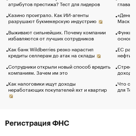
атрибутов престижа? Тест для лидеров
глава к
Казино проиграло. Как ИИ-агенты
«Деньги
разрушают букмекерскую индустрию
Маск в 
Выживают сильнейших. Почему компании
Функции
избавляются от лучших сотрудников
основ э
Как банк Wildberries резко нарастил
ЕС раз
кредиты селлерам до атак на склады
нефти —
Сотрудники открыли новый способ вредить
Стресс 
компаниям. Зачем им это
доходов
Как налоговики ищут доходы
Что обв
неработающих покупателей яхт и квартир
для Tel
Регистрация ФНС