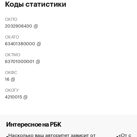
Коды статистики
ОКПО
2032906430
ОКАТО
63401380000
ОКТМО
63701000001
ОКФС
16
ОКОГУ
4210015
Интересное на РБК
Насколько ваш авторитет зависит от
«От спо