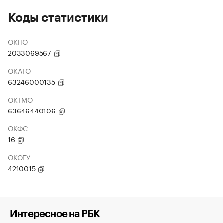
Коды статистики
ОКПО
2033069567
ОКАТО
63246000135
ОКТМО
63646440106
ОКФС
16
ОКОГУ
4210015
Интересное на РБК