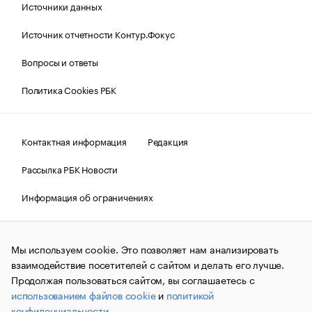
Источники данных
Источник отчетности Контур.Фокус
Вопросы и ответы
Политика Cookies РБК
Контактная информация
Редакция
Рассылка РБК Новости
Информация об ограничениях
Правовая информация
О соблюдении авторских прав
Мы используем cookie. Это позволяет нам анализировать
© АО «РОСБИЗНЕСКОНСАЛТИНГ»,
1995–2026.
Сообщения
и материалы информационного агентства «РБК»
взаимодействие посетителей с сайтом и делать его лучше.
(зарегистрировано Федеральной службой по надзору в сфере
Продолжая пользоваться сайтом, вы соглашаетесь с
связи, информационных технологий и массовых
использованием файлов cookie
и
политикой
коммуникаций (Роскомнадзор) 09.12.2015 за номером ИА
№ФС77-63848) сопровождаются пометкой «РБК». Отдельные
конфиденциальности
.