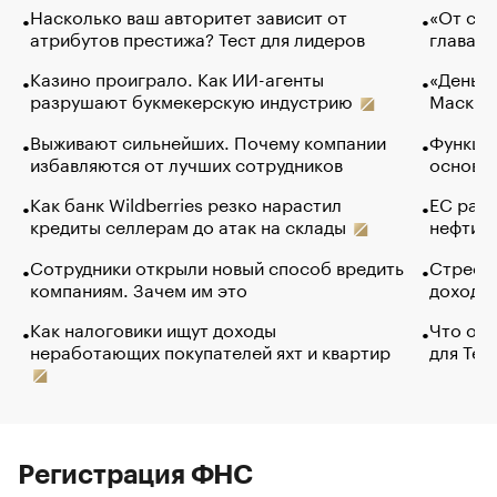
Насколько ваш авторитет зависит от
«От спо
атрибутов престижа? Тест для лидеров
глава к
Казино проиграло. Как ИИ-агенты
«Деньги
разрушают букмекерскую индустрию
Маск в 
Выживают сильнейших. Почему компании
Функции
избавляются от лучших сотрудников
основ э
Как банк Wildberries резко нарастил
ЕС раз
кредиты селлерам до атак на склады
нефти —
Сотрудники открыли новый способ вредить
Стресс 
компаниям. Зачем им это
доходов
Как налоговики ищут доходы
Что обв
неработающих покупателей яхт и квартир
для Tel
Регистрация ФНС