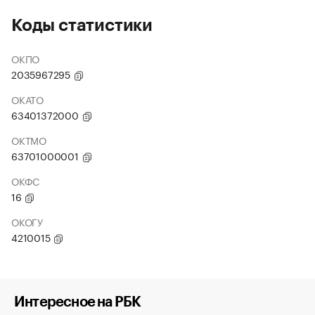
Коды статистики
ОКПО
2035967295
ОКАТО
63401372000
ОКТМО
63701000001
ОКФС
16
ОКОГУ
4210015
Интересное на РБК