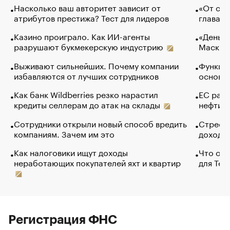
Насколько ваш авторитет зависит от
«От спо
атрибутов престижа? Тест для лидеров
глава к
Казино проиграло. Как ИИ-агенты
«Деньги
разрушают букмекерскую индустрию
Маск в 
Выживают сильнейших. Почему компании
Функции
избавляются от лучших сотрудников
основ э
Как банк Wildberries резко нарастил
ЕС раз
кредиты селлерам до атак на склады
нефти —
Сотрудники открыли новый способ вредить
Стресс 
компаниям. Зачем им это
доходов
Как налоговики ищут доходы
Что обв
неработающих покупателей яхт и квартир
для Tel
Регистрация ФНС