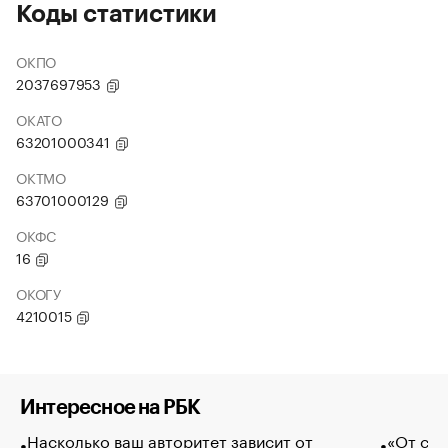
Коды статистики
ОКПО
2037697953
ОКАТО
63201000341
ОКТМО
63701000129
ОКФС
16
ОКОГУ
4210015
Интересное на РБК
Насколько ваш авторитет зависит от
«От спо