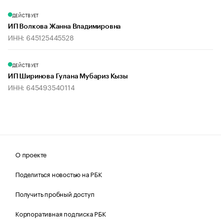
ДЕЙСТВУЕТ
ИП Волкова Жанна Владимировна
ИНН: 645125445528
ДЕЙСТВУЕТ
ИП Ширинова Гулана Мубариз Кызы
ИНН: 645493540114
О проекте
Поделиться новостью на РБК
Получить пробный доступ
Корпоративная подписка РБК