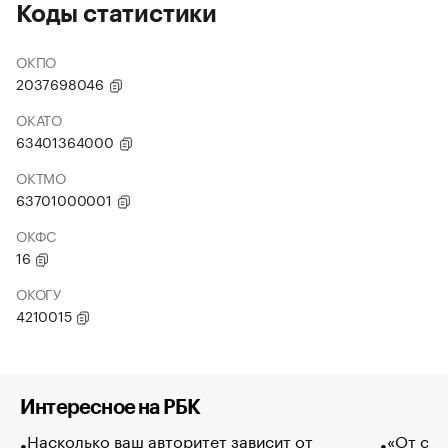
Коды статистики
ОКПО
2037698046
ОКАТО
63401364000
ОКТМО
63701000001
ОКФС
16
ОКОГУ
4210015
Интересное на РБК
Насколько ваш авторитет зависит от
«От спо