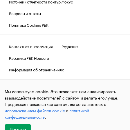
Источник отчетности Контур.Фокус
Вопросы и ответы
Политика Cookies РБК
Контактная информация
Редакция
Рассылка РБК Новости
Информация об ограничениях
Правовая информация
О соблюдении авторских прав
Мы используем cookie. Это позволяет нам анализировать
© АО «РОСБИЗНЕСКОНСАЛТИНГ»,
1995–2026.
Сообщения
и материалы информационного агентства «РБК»
взаимодействие посетителей с сайтом и делать его лучше.
(зарегистрировано Федеральной службой по надзору в сфере
Продолжая пользоваться сайтом, вы соглашаетесь с
связи, информационных технологий и массовых
использованием файлов cookie
и
политикой
коммуникаций (Роскомнадзор) 09.12.2015 за номером ИА
№ФС77-63848) сопровождаются пометкой «РБК». Отдельные
конфиденциальности
.
публикации могут содержать информацию,
не предназначенную для пользователей
до 18 лет.
companycardsfeedback@rbc.ru
Понятно