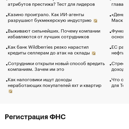
атрибутов престижа? Тест для лидеров
глава к
Казино проиграло. Как ИИ-агенты
«Деньги
разрушают букмекерскую индустрию
Маск в 
Выживают сильнейших. Почему компании
Функции
избавляются от лучших сотрудников
основ э
Как банк Wildberries резко нарастил
ЕС раз
кредиты селлерам до атак на склады
нефти —
Сотрудники открыли новый способ вредить
Стресс 
компаниям. Зачем им это
доходов
Как налоговики ищут доходы
Что обв
неработающих покупателей яхт и квартир
для Tel
Регистрация ФНС