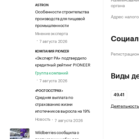
органа
ASTRON
Особенности строительства
Адрес налого
производств для пищевой
промышленности
Мнение эксперта
Социал
7 августа 2026
КОМПАНИЯ PIONEER
Регистрацио
«Эксперт РА» подтвердило
кредитный рейтинг PIONEER
Группа компаний
Виды д
7 августа 2026
«РОСГОССТРАХ»
49.41
Средняя выплата по
страхованию жизни
Деятельность
ипотечников выросла на 19%
Новость
7 августа 2026
Wildberries сообщила о
партнерских хабах для