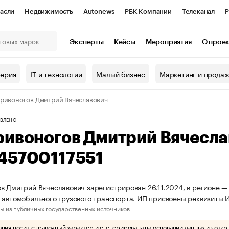
асли
Недвижимость
Autonews
РБК Компании
Телеканал
Р
К Курсы
РБК Life
Тренды
Визионеры
Национальные проекты
Эксперты
Кейсы
Мероприятия
О прое
онный клуб
Исследования
Кредитные рейтинги
Франшизы
Г
терия
IT и технологии
Малый бизнес
Маркетинг и прода
Проверка контрагентов
Политика
Экономика
Бизнес
ривоногов Дмитрий Вячеславович
ы
ВЛЕНО
ривоногов Дмитрий Вячесл
45700117551
в Дмитрий Вячеславович зарегистрирован 26.11.2024, в регионе —
 автомобильного грузового транспорта. ИП присвоены реквизиты
ы из публичных государственных источников.
ия носит справочный характер и сгенерирована на основании данных из откр