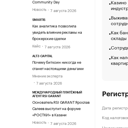
Казино
Community Day
индуст
Новость
7 августа 2026
Выжива
SMARTIS
сотруд
Как аналитика позволила
Как бан
увидеть влияние рекламы на
склады
брокерские сделки
Кейс
Сотрудн
7 августа 2026
Как нал
ALT3 CAPITAL
кварти
Почему биткоин никогда не
станет настоящими деньгами
Мнение эксперта
7 августа 2026
Регист
МЕЖДУНАРОДНЫЙ ПЛАТЁЖНЫЙ
АГЕНТ RSI GARANT
Основатель RSI GARANT Ярослав
Дата регистр
Салеев выступит на форуме
«РОСТКИ» в Казани
Код налогово
Новость
7 августа 2026
Наименование