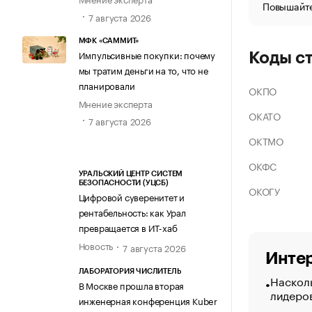
Повышайте
7 августа 2026
МФК «САММИТ»
Импульсивные покупки: почему
Коды с
мы тратим деньги на то, что не
планировали
ОКПО
Мнение эксперта
ОКАТО
7 августа 2026
ОКТМО
ОКФС
УРАЛЬСКИЙ ЦЕНТР СИСТЕМ
БЕЗОПАСНОСТИ (УЦСБ)
ОКОГУ
Цифровой суверенитет и
рентабельность: как Урал
превращается в ИТ-хаб
Новость
7 августа 2026
Интер
ЛАБОРАТОРИЯ ЧИСЛИТЕЛЬ
Насколь
В Москве прошла вторая
лидеро
инженерная конференция Kuber