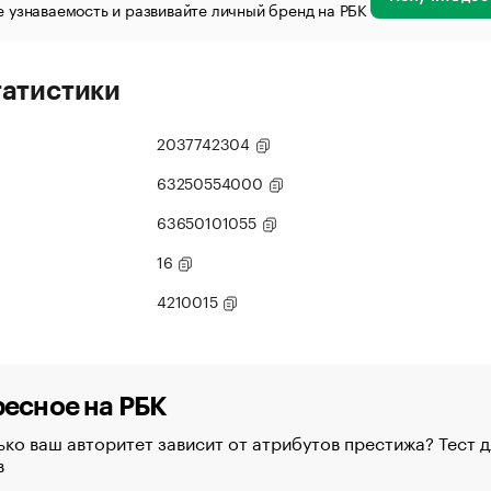
 узнаваемость и развивайте личный бренд на РБК
татистики
2037742304
63250554000
63650101055
16
4210015
есное на РБК
ко ваш авторитет зависит от атрибутов престижа? Тест д
в