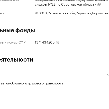
службы №22 по Саратовской области
вой
410010,Саратовская обл,Саратов г,Бирюзова
ьные фонды
нный номер СФР
1341434205
еятельности
 автомобильного грузового транспорта