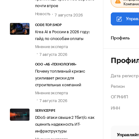
Компания
почти втрое
Новость
7 августа 2026
Управ
CODE-TOP.SHOP
Krea AI в России в 2026 году:
гайд по способам оплаты
Профиль
Мнение эксперта
7 августа 2026
Профи
ООО «АБ «ТЕХНОЛОГИЯ»
Почему топливный кризис
Дата регистр
усиливает риски для
строительных компаний
Регион
Мнение эксперта
ОГРНИП
7 августа 2026
ИНН
SERVICEPIPE
DDoS-атаки свыше 2 Тбит/с: как
оценить надежность ИТ-
инфраструктуры
Управляйт
Мнение эксперта