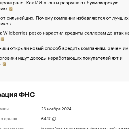
 проиграло. Как ИИ-агенты разрушают букмекерскую
рию
ют сильнейших. Почему компании избавляются от лучших
ников
к Wildberries резко нарастил кредиты селлерам до атак н
ики открыли новый способ вредить компаниям. Зачем им
оговики ищут доходы неработающих покупателей яхт и
р
рация ФНС
ации
26 ноября 2024
го органа
6457
 налогового
Межрайонная инспекция Федеральной налог