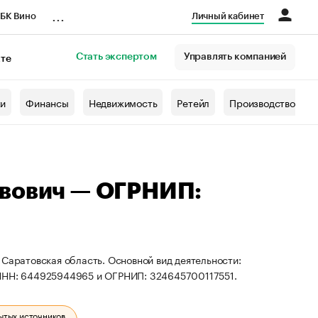
...
БК Вино
Личный кабинет
Стать экспертом
Управлять компанией
кте
азета
жи
Финансы
Недвижимость
Ретейл
Производство
авович — ОГРНИП:
 Саратовская область. Основной вид деятельности:
 ИНН: 644925944965 и ОГРНИП: 324645700117551.
ытых источников.