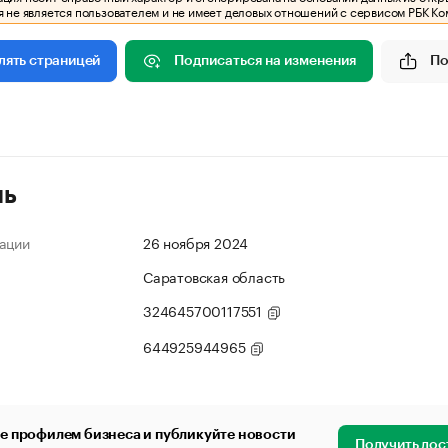
 не является пользователем и не имеет деловых отношений с сервисом РБК Ко
Подписаться на изменения
По
лять страницей
ль
ации
26 ноября 2024
Саратовская область
324645700117551
644925944965
е профилем бизнеса и публикуйте новости
Получить дос