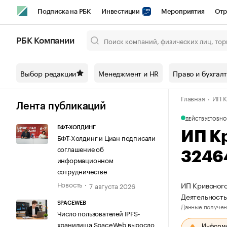
Подписка на РБК
Инвестиции
Мероприятия
Отр
Спорт
Школа управления РБК
РБК Образование
РБ
РБК Компании
Город
Стиль
Крипто
РБК Бизнес-среда
Дискусси
Выбор редакции
Менеджмент и HR
Право и бухгал
Спецпроекты СПб
Конференции СПб
Спецпроекты
Главная
ИП К
Технологии и медиа
Финансы
Рынок наличной валют
Лента публикаций
ДЕЙСТВУЕТ
ОБНО
БФТ-ХОЛДИНГ
ИП К
БФТ-Холдинг и Циан подписали
соглашение об
3246
информационном
сотрудничестве
Новость
ИП Кривоного
7 августа 2026
Деятельность
SPACEWEB
Данные получен
Число пользователей IPFS-
хранилища SpaceWeb выросло
Информац