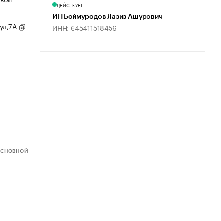
ДЕЙСТВУЕТ
ИП Боймуродов Лазиз Ашурович
 ул,7А
ИНН: 645411518456
ОСНОВНОЙ