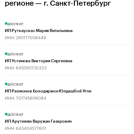
регионе — г. Санкт-Петербург
ДЕЙСТВУЕТ
ИП Руткаускас Мария Витальевна
ИНН: 280117008449
ДЕЙСТВУЕТ
ИП Устинова Виктория Сергеевна
ИНН: 645390720323
ДЕЙСТВУЕТ
ИП Рахмонов Боходиржон Юлдашбой Угли
ИНН: 701745606084
ДЕЙСТВУЕТ
ИП Арутюнян Варужан Газарович
ИНН: 643404577601