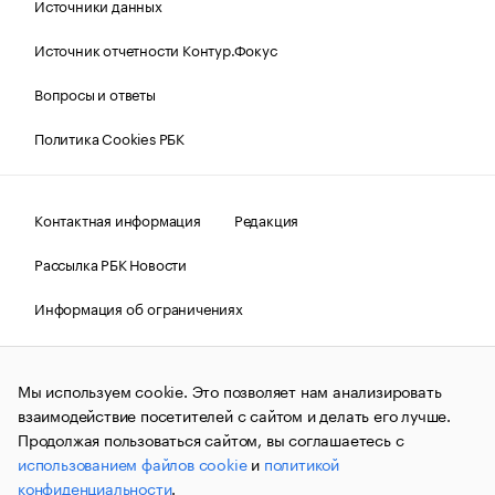
Источники данных
Источник отчетности Контур.Фокус
Вопросы и ответы
Политика Cookies РБК
Контактная информация
Редакция
Рассылка РБК Новости
Информация об ограничениях
Правовая информация
О соблюдении авторских прав
Мы используем cookie. Это позволяет нам анализировать
© АО «РОСБИЗНЕСКОНСАЛТИНГ»,
1995–2026.
Сообщения
и материалы информационного агентства «РБК»
взаимодействие посетителей с сайтом и делать его лучше.
(зарегистрировано Федеральной службой по надзору в сфере
Продолжая пользоваться сайтом, вы соглашаетесь с
связи, информационных технологий и массовых
использованием файлов cookie
и
политикой
коммуникаций (Роскомнадзор) 09.12.2015 за номером ИА
№ФС77-63848) сопровождаются пометкой «РБК». Отдельные
конфиденциальности
.