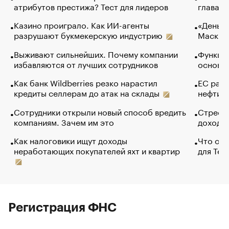
атрибутов престижа? Тест для лидеров
глава к
Казино проиграло. Как ИИ-агенты
«Деньги
разрушают букмекерскую индустрию
Маск в 
Выживают сильнейших. Почему компании
Функции
избавляются от лучших сотрудников
основ э
Как банк Wildberries резко нарастил
ЕС раз
кредиты селлерам до атак на склады
нефти —
Сотрудники открыли новый способ вредить
Стресс 
компаниям. Зачем им это
доходов
Как налоговики ищут доходы
Что обв
неработающих покупателей яхт и квартир
для Tel
Регистрация ФНС