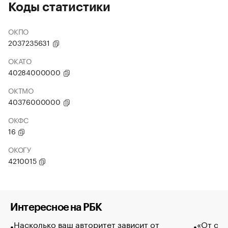
Коды статистики
ОКПО
2037235631
ОКАТО
40284000000
ОКТМО
40376000000
ОКФС
16
ОКОГУ
4210015
Интересное на РБК
Насколько ваш авторитет зависит от
«От спо