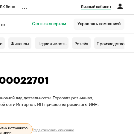
...
БК Вино
Личный кабинет
Стать экспертом
Управлять компанией
кте
азета
жи
Финансы
Недвижимость
Ретейл
Производство
800022701
новной вид деятельности: Торговля розничная,
й сети Интернет. ИП присвоены реквизиты ИНН:
ытых источников.
Редактировать описание
мпании.