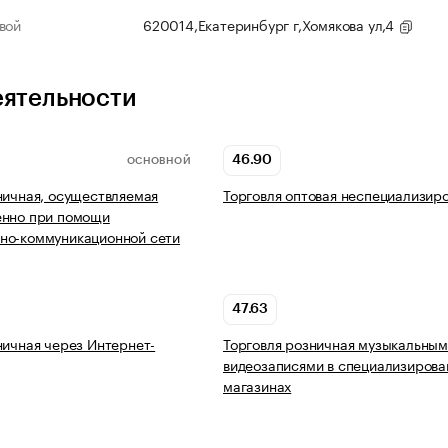
вой
620014,Екатеринбург г,Хомякова ул,4
еятельности
46.90
ОСНОВНОЙ
ничная, осуществляемая
Торговля оптовая неспециализир
енно при помощи
но-коммуникационной сети
47.63
ничная через Интернет-
Торговля розничная музыкальным
видеозаписями в специализиров
магазинах