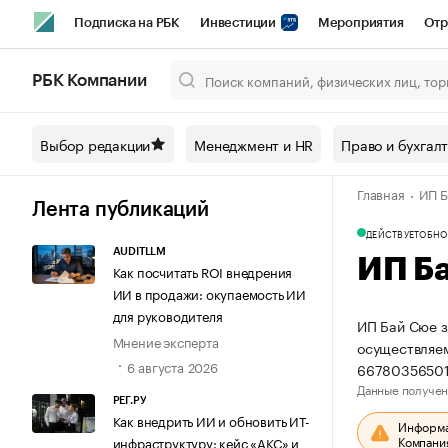
Подписка на РБК
Инвестиции
Мероприятия
Отр
Спорт
Школа управления РБК
РБК Образование
РБ
РБК Компании
Город
Стиль
Крипто
РБК Бизнес-среда
Дискусси
Выбор редакции
Менеджмент и HR
Право и бухгал
Спецпроекты СПб
Конференции СПб
Спецпроекты
Главная
ИП Б
Технологии и медиа
Финансы
Рынок наличной валют
Лента публикаций
ДЕЙСТВУЕТ
ОБНО
AUDITLLM
ИП Б
Как посчитать ROI внедрения
ИИ в продажи: окупаемость ИИ
для руководителя
ИП Бай Сюе з
Мнение эксперта
осуществляем
6 августа 2026
66780356501
Данные получен
РЕГ.РУ
Как внедрить ИИ и обновить ИТ-
Информац
Компания
инфраструктуру: кейс «АКС» и