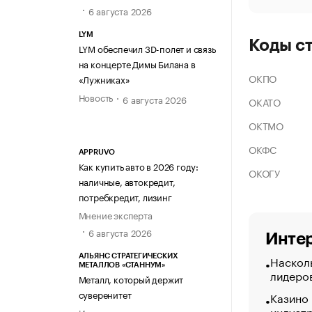
6 августа 2026
LYM
Коды с
LYM обеспечил 3D-полет и связь
на концерте Димы Билана в
ОКПО
«Лужниках»
Новость
6 августа 2026
ОКАТО
ОКТМО
ОКФС
APPRUVO
Как купить авто в 2026 году:
ОКОГУ
наличные, автокредит,
потребкредит, лизинг
Мнение эксперта
6 августа 2026
Интер
Насколь
АЛЬЯНС СТРАТЕГИЧЕСКИХ
МЕТАЛЛОВ «СТАННУМ»
лидеро
Металл, который держит
суверенитет
Казино
индуст