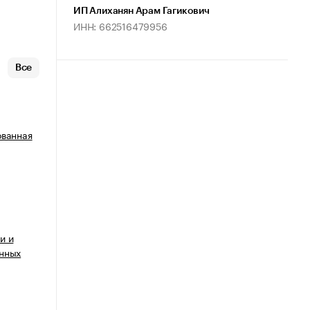
ИП Алиханян Арам Гагикович
ИНН: 662516479956
Все
ованная
и и
анных