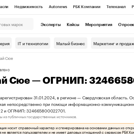
асли
Недвижимость
Autonews
РБК Компании
Телеканал
Р
К Курсы
РБК Life
Тренды
Визионеры
Национальные проекты
Эксперты
Кейсы
Мероприятия
О прое
онный клуб
Исследования
Кредитные рейтинги
Франшизы
Г
терия
IT и технологии
Малый бизнес
Маркетинг и прода
Проверка контрагентов
Политика
Экономика
Бизнес
ай Сюе
ы
ВЛЕНО
ай Сюе — ОГРНИП: 324665
арегистрирован 31.01.2024, в регионе — Свердловская область. Ос
ая непосредственно при помощи информационно-коммуникационно
2 и ОГРНИП: 324665800022701.
ы из публичных государственных источников.
ия носит справочный характер и сгенерирована на основании данных из откр
 не является пользователем и не имеет деловых отношений с сервисом РБК Ко