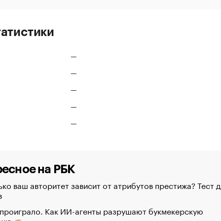
татистики
—
—
—
—
—
есное на РБК
ко ваш авторитет зависит от атрибутов престижа? Тест д
в
 проиграло. Как ИИ-агенты разрушают букмекерскую
рию