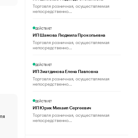
Торговля розничная, осуществляемая
непосредственно...
ДЕЙСТВУЕТ
ИП Шамова Людмила Прокопьевна
Торговля розничная, осуществляемая
непосредственно...
ДЕЙСТВУЕТ
ИП Зиатдинова Елена Павловна
Торговля розничная, осуществляемая
непосредственно...
ДЕЙСТВУЕТ
ИП Юрик Михаил Сергеевич
Торговля розничная, осуществляемая
ля
«От спорта тело стареет иначе». Как живет глава ко
непосредственно...
создавшей GTA
«Деньги будут не нужны»: что рассказал Маск в инт
Economist