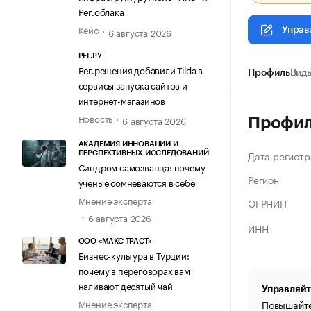
Рег.облака
Кейс
6 августа 2026
Управ
РЕГ.РУ
Рег.решения добавили Tilda в
Профиль
Виды
сервисы запуска сайтов и
интернет-магазинов
Новость
6 августа 2026
Профи
АКАДЕМИЯ ИННОВАЦИЙ И
Дата регистр
ПЕРСПЕКТИВНЫХ ИССЛЕДОВАНИЙ
Синдром самозванца: почему
Регион
ученые сомневаются в себе
Мнение эксперта
ОГРНИП
6 августа 2026
ИНН
ООО «МАКС ТРАСТ»
Бизнес-культура в Турции:
почему в переговорах вам
наливают десятый чай
Управляйт
Повышайте
Мнение эксперта