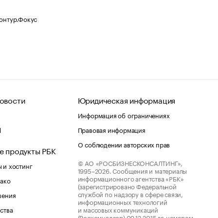
Контур.Фокус
овости
Юридическая информация
Информация об ограничениях
d
Правовая информация
О соблюдении авторских прав
е продукты РБК
© АО «РОСБИЗНЕСКОНСАЛТИНГ»,
 и хостинг
1995–2026.
Сообщения и материалы
информационного агентства «РБК»
лако
(зарегистрировано Федеральной
службой по надзору в сфере связи,
шения
информационных технологий
ства
и массовых коммуникаций
(Роскомнадзор) 09.12.2015 за номером