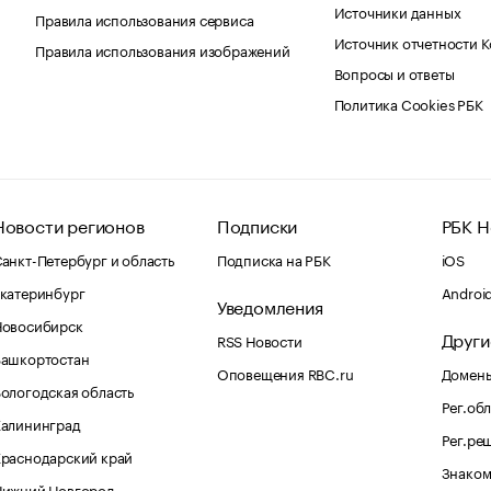
Источники данных
Правила использования сервиса
Источник отчетности 
Правила использования изображений
Вопросы и ответы
Политика Cookies РБК
Новости регионов
Подписки
РБК Н
анкт-Петербург и область
Подписка на РБК
iOS
катеринбург
Androi
Уведомления
Новосибирск
Други
RSS Новости
Башкортостан
Оповещения RBC.ru
Домены
ологодская область
Рег.об
Калининград
Рег.ре
раснодарский край
Знаком
Нижний Новгород