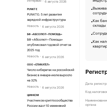
Интервью
6 августа 2026
Выжива
PUNKT E
сотруд
PUNKT E: 5 лет развития
зарядной инфраструктуры
Как бан
склады
Новость
6 августа 2026
Сотрудн
БФ «АБСОЛЮТ—ПОМОЩЬ»
БФ «Абсолют—Помощь»
Как нал
опубликовал годовой отчет за
кварти
2025 год
Новость
6 августа 2026
ООО «СПИКАТЕЛ»
Число кибератак на российский
Регист
бизнес в январе-июле выросло
на 32%
Дата регистр
Новость
6 августа 2026
Код налогово
ЦИФКОМ
Наименование
Участников криптосообщества
органа
России ждут 10 изменений