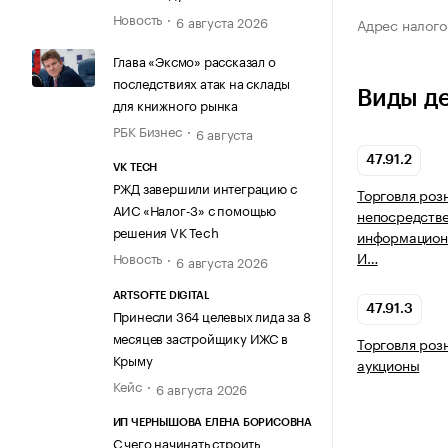
Новость
6 августа 2026
Адрес налого
Глава «Эксмо» рассказал о
последствиях атак на склады
Виды д
для книжного рынка
РБК Бизнес
6 августа
47.91.2
VK TECH
РЖД завершили интеграцию с
Торговля роз
АИС «Налог-3» с помощью
непосредств
решения VK Tech
информацион
И…
Новость
6 августа 2026
ARTSOFTE DIGITAL
47.91.3
Принесли 364 целевых лида за 8
месяцев застройщику ИЖС в
Торговля роз
Крыму
аукционы
Кейс
6 августа 2026
ИП ЧЕРНЫШОВА ЕЛЕНА БОРИСОВНА
С чего начинать строить