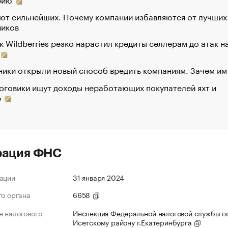
ют сильнейших. Почему компании избавляются от лучших
ников
к Wildberries резко нарастил кредиты селлерам до атак н
ики открыли новый способ вредить компаниям. Зачем им
оговики ищут доходы неработающих покупателей яхт и
р
рация ФНС
ации
31 января 2024
го органа
6658
 налогового
Инспекция Федеральной налоговой службы по
Исетскому району г.Екатеринбурга