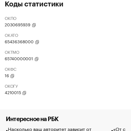
Коды статистики
ОКПО
2030695939
ОКАТО
65436368000
ОКТМО
65740000001
ОКФС
16
ОКОГУ
4210015
Интересное на РБК
Насколько ваш авторитет зависит от
«От спо