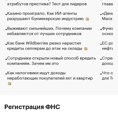
атрибутов престижа? Тест для лидеров
глава к
Казино проиграло. Как ИИ-агенты
«Деньги
разрушают букмекерскую индустрию
Маск в 
Выживают сильнейших. Почему компании
Функции
избавляются от лучших сотрудников
основ э
Как банк Wildberries резко нарастил
ЕС раз
кредиты селлерам до атак на склады
нефти —
Сотрудники открыли новый способ вредить
Стресс 
компаниям. Зачем им это
доходов
Как налоговики ищут доходы
Что обв
неработающих покупателей яхт и квартир
для Tel
Регистрация ФНС