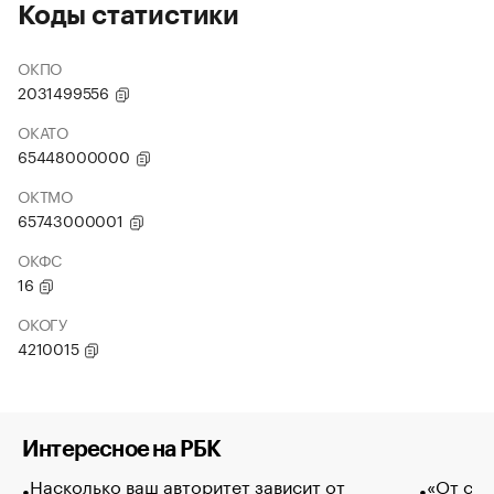
Коды статистики
ОКПО
2031499556
ОКАТО
65448000000
ОКТМО
65743000001
ОКФС
16
ОКОГУ
4210015
Интересное на РБК
Насколько ваш авторитет зависит от
«От спо