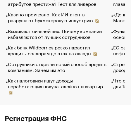
атрибутов престижа? Тест для лидеров
глава к
Казино проиграло. Как ИИ-агенты
«Деньги
разрушают букмекерскую индустрию
Маск в 
Выживают сильнейших. Почему компании
Функции
избавляются от лучших сотрудников
основ э
Как банк Wildberries резко нарастил
ЕС раз
кредиты селлерам до атак на склады
нефти —
Сотрудники открыли новый способ вредить
Стресс 
компаниям. Зачем им это
доходов
Как налоговики ищут доходы
Что обв
неработающих покупателей яхт и квартир
для Tel
Регистрация ФНС