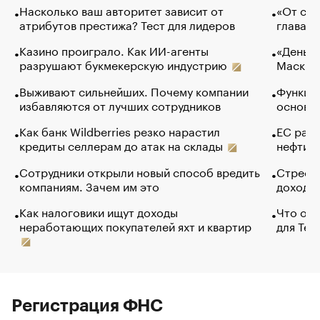
Насколько ваш авторитет зависит от
«От спо
атрибутов престижа? Тест для лидеров
глава к
Казино проиграло. Как ИИ-агенты
«Деньги
разрушают букмекерскую индустрию
Маск в 
Выживают сильнейших. Почему компании
Функции
избавляются от лучших сотрудников
основ э
Как банк Wildberries резко нарастил
ЕС раз
кредиты селлерам до атак на склады
нефти —
Сотрудники открыли новый способ вредить
Стресс 
компаниям. Зачем им это
доходов
Как налоговики ищут доходы
Что обв
неработающих покупателей яхт и квартир
для Tel
Регистрация ФНС