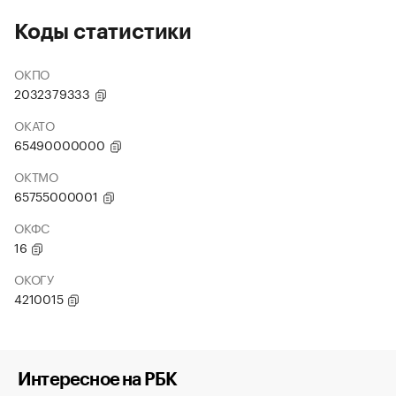
Коды статистики
ОКПО
2032379333
ОКАТО
65490000000
ОКТМО
65755000001
ОКФС
16
ОКОГУ
4210015
Интересное на РБК