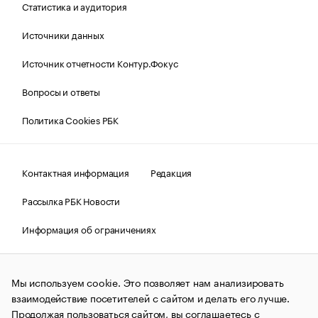
Статистика и аудитория
Источники данных
Источник отчетности Контур.Фокус
Вопросы и ответы
Политика Cookies РБК
Контактная информация
Редакция
Рассылка РБК Новости
Информация об ограничениях
Правовая информация
О соблюдении авторских прав
Мы используем cookie. Это позволяет нам анализировать
© АО «РОСБИЗНЕСКОНСАЛТИНГ»,
1995–2026.
Сообщения
и материалы информационного агентства «РБК»
взаимодействие посетителей с сайтом и делать его лучше.
(зарегистрировано Федеральной службой по надзору в сфере
Продолжая пользоваться сайтом, вы соглашаетесь с
связи, информационных технологий и массовых