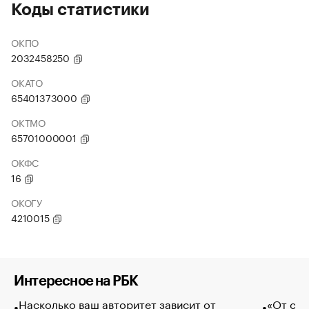
Коды статистики
ОКПО
2032458250
ОКАТО
65401373000
ОКТМО
65701000001
ОКФС
16
ОКОГУ
4210015
Интересное на РБК
Насколько ваш авторитет зависит от
«От спо