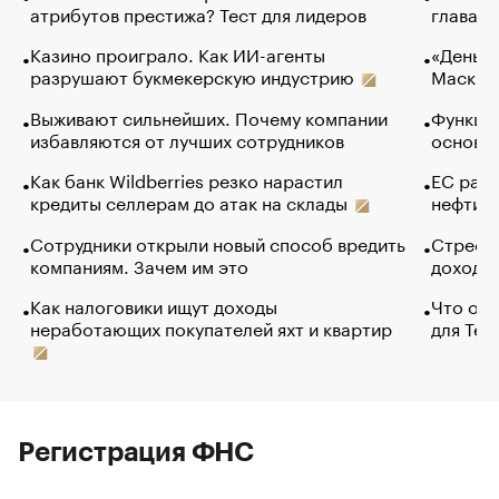
атрибутов престижа? Тест для лидеров
глава к
Казино проиграло. Как ИИ-агенты
«Деньги
разрушают букмекерскую индустрию
Маск в 
Выживают сильнейших. Почему компании
Функции
избавляются от лучших сотрудников
основ э
Как банк Wildberries резко нарастил
ЕС раз
кредиты селлерам до атак на склады
нефти —
Сотрудники открыли новый способ вредить
Стресс 
компаниям. Зачем им это
доходов
Как налоговики ищут доходы
Что обв
неработающих покупателей яхт и квартир
для Tel
Регистрация ФНС