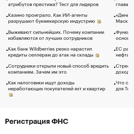
атрибутов престижа? Тест для лидеров
глава к
Казино проиграло. Как ИИ-агенты
«Деньги
разрушают букмекерскую индустрию
Маск в 
Выживают сильнейших. Почему компании
Функции
избавляются от лучших сотрудников
основ э
Как банк Wildberries резко нарастил
ЕС раз
кредиты селлерам до атак на склады
нефти —
Сотрудники открыли новый способ вредить
Стресс 
компаниям. Зачем им это
доходов
Как налоговики ищут доходы
Что обв
неработающих покупателей яхт и квартир
для Tel
Регистрация ФНС