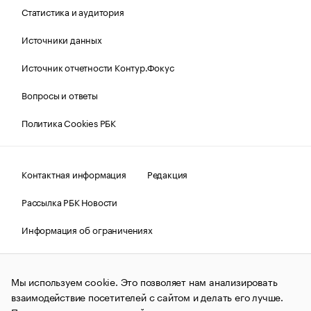
Статистика и аудитория
Источники данных
Источник отчетности Контур.Фокус
Вопросы и ответы
Политика Cookies РБК
Контактная информация
Редакция
Рассылка РБК Новости
Информация об ограничениях
Правовая информация
О соблюдении авторских прав
Мы используем cookie. Это позволяет нам анализировать
© АО «РОСБИЗНЕСКОНСАЛТИНГ»,
1995–2026.
Сообщения
и материалы информационного агентства «РБК»
взаимодействие посетителей с сайтом и делать его лучше.
(зарегистрировано Федеральной службой по надзору в сфере