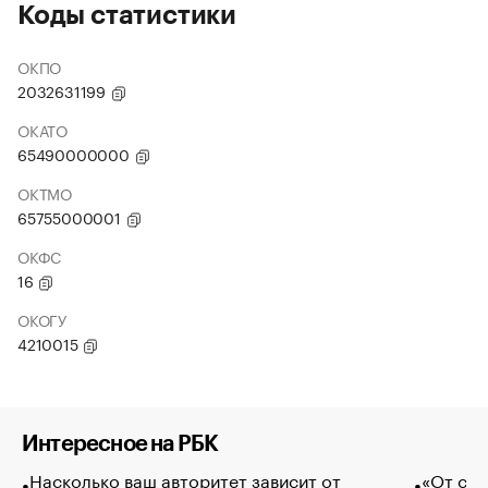
Коды статистики
ОКПО
2032631199
ОКАТО
65490000000
ОКТМО
65755000001
ОКФС
16
ОКОГУ
4210015
Интересное на РБК
Насколько ваш авторитет зависит от
«От спо