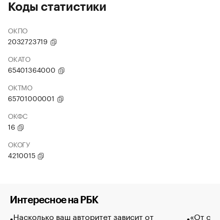
Коды статистики
ОКПО
2032723719
ОКАТО
65401364000
ОКТМО
65701000001
ОКФС
16
ОКОГУ
4210015
Интересное на РБК
Насколько ваш авторитет зависит от
«От спо