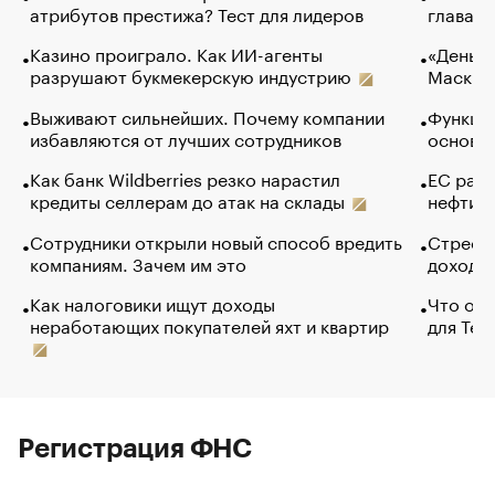
атрибутов престижа? Тест для лидеров
глава к
Казино проиграло. Как ИИ-агенты
«Деньги
разрушают букмекерскую индустрию
Маск в 
Выживают сильнейших. Почему компании
Функции
избавляются от лучших сотрудников
основ э
Как банк Wildberries резко нарастил
ЕС раз
кредиты селлерам до атак на склады
нефти —
Сотрудники открыли новый способ вредить
Стресс 
компаниям. Зачем им это
доходов
Как налоговики ищут доходы
Что обв
неработающих покупателей яхт и квартир
для Tel
Регистрация ФНС