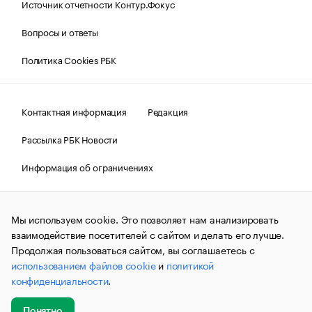
Источник отчетности Контур.Фокус
Вопросы и ответы
Политика Cookies РБК
Контактная информация
Редакция
Рассылка РБК Новости
Информация об ограничениях
Правовая информация
О соблюдении авторских прав
Мы используем cookie. Это позволяет нам анализировать
© АО «РОСБИЗНЕСКОНСАЛТИНГ»,
1995–2026.
Сообщения
и материалы информационного агентства «РБК»
взаимодействие посетителей с сайтом и делать его лучше.
(зарегистрировано Федеральной службой по надзору в сфере
Продолжая пользоваться сайтом, вы соглашаетесь с
связи, информационных технологий и массовых
использованием файлов cookie
и
политикой
коммуникаций (Роскомнадзор) 09.12.2015 за номером ИА
№ФС77-63848) сопровождаются пометкой «РБК». Отдельные
конфиденциальности
.
публикации могут содержать информацию,
не предназначенную для пользователей
до 18 лет.
companycardsfeedback@rbc.ru
Понятно