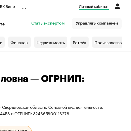
...
БК Вино
Личный кабинет
Стать экспертом
Управлять компанией
кте
азета
жи
Финансы
Недвижимость
Ретейл
Производство
йловна — ОГРНИП:
 Свердловская область. Основной вид деятельности:
64458 и ОГРНИП: 324665800116278.
ытых источников.