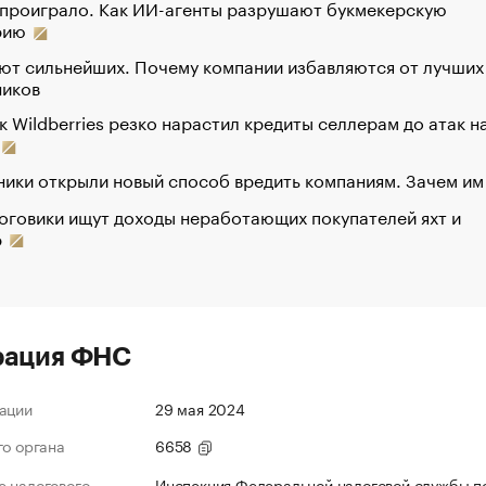
 проиграло. Как ИИ-агенты разрушают букмекерскую
рию
ют сильнейших. Почему компании избавляются от лучших
ников
к Wildberries резко нарастил кредиты селлерам до атак н
ики открыли новый способ вредить компаниям. Зачем им
оговики ищут доходы неработающих покупателей яхт и
р
рация ФНС
ации
29 мая 2024
го органа
6658
 налогового
Инспекция Федеральной налоговой службы по