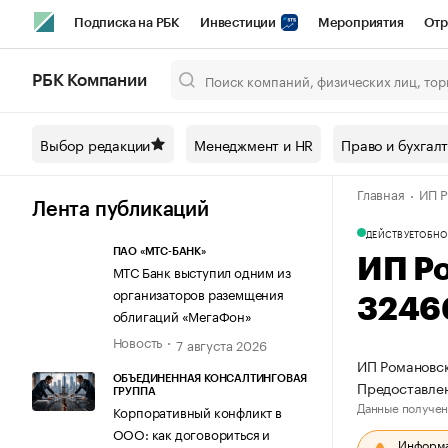
Подписка на РБК
Инвестиции
Мероприятия
Отр
Спорт
Школа управления РБК
РБК Образование
РБ
РБК Компании
Город
Стиль
Крипто
РБК Бизнес-среда
Дискусси
Выбор редакции
Менеджмент и HR
Право и бухгал
Спецпроекты СПб
Конференции СПб
Спецпроекты
Главная
ИП Р
Технологии и медиа
Финансы
Рынок наличной валют
Лента публикаций
ДЕЙСТВУЕТ
ОБНО
ПАО «МТС-БАНК»
ИП Р
МТС Банк выступил одним из
организаторов раземщения
3246
облигаций «МегаФон»
Новость
7 августа 2026
ИП Романовск
ОБЪЕДИНЕННАЯ КОНСАЛТИНГОВАЯ
Предоставлен
ГРУППА
Данные получен
Корпоративный конфликт в
ООО: как договориться и
Информац