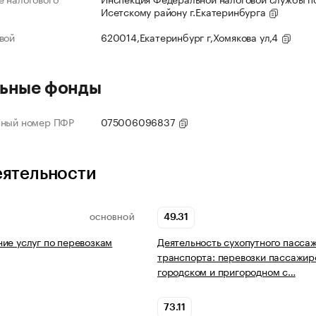
Исетскому району г.Екатеринбурга
вой
620014,Екатеринбург г,Хомякова ул,4
ьные фонды
нный номер ПФР
075006096837
еятельности
49.31
ОСНОВНОЙ
ие услуг по перевозкам
Деятельность сухопутного пасса
транспорта: перевозки пассажир
городском и пригородном с…
73.11