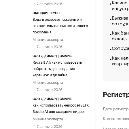
Казино
7 августа 2026
индуст
СТАНДАРТ ГРУПП
Выжива
Вода в резерве: пожарные и
сотруд
накопительные емкости нового
поколения
Как бан
склады
Мнение эксперта
7 августа 2026
Сотрудн
Как нал
ООО «ДАЙМОНД СМАРТ»
Recraft AI: как использовать
кварти
нейросеть для создания
картинок и дизайна
Мнение эксперта
7 августа 2026
Регист
ООО «ДАЙМОНД СМАРТ»
Как использовать нейросеть LTX
Дата регистр
Studio AI для создания видео
Код налогово
Мнение эксперта
7 августа 2026
Наименование