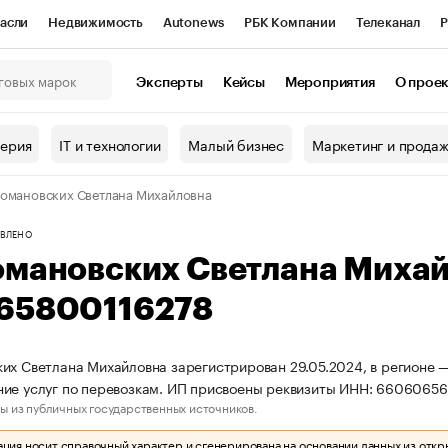
асли
Недвижимость
Autonews
РБК Компании
Телеканал
Р
К Курсы
РБК Life
Тренды
Визионеры
Национальные проекты
Эксперты
Кейсы
Мероприятия
О прое
онный клуб
Исследования
Кредитные рейтинги
Франшизы
Г
терия
IT и технологии
Малый бизнес
Маркетинг и прода
Проверка контрагентов
Политика
Экономика
Бизнес
омановских Светлана Михайловна
ы
ВЛЕНО
омановских Светлана Миха
65800116278
их Светлана Михайловна зарегистрирован 29.05.2024, в регионе —
ие услуг по перевозкам. ИП присвоены реквизиты ИНН: 6606065
ы из публичных государственных источников.
ия носит справочный характер и сгенерирована на основании данных из откр