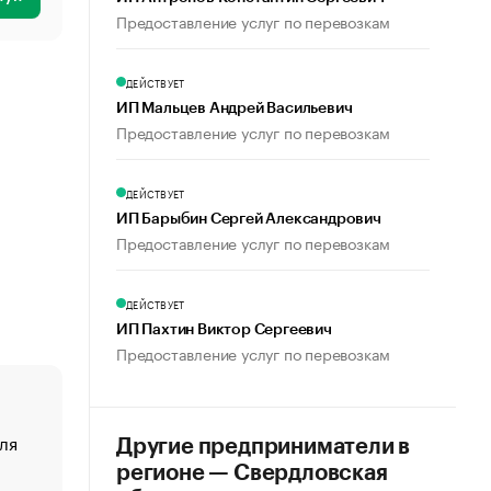
Предоставление услуг по перевозкам
ДЕЙСТВУЕТ
ИП Мальцев Андрей Васильевич
Предоставление услуг по перевозкам
ДЕЙСТВУЕТ
ИП Барыбин Сергей Александрович
Предоставление услуг по перевозкам
ДЕЙСТВУЕТ
ИП Пахтин Виктор Сергеевич
Предоставление услуг по перевозкам
ля
«От спорта тело стареет иначе». Как живет глава ко
Другие предприниматели в
создавшей GTA
регионе — Свердловская