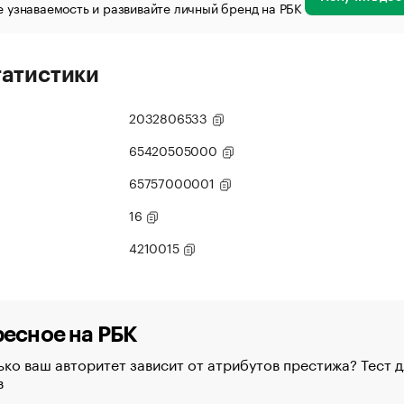
 узнаваемость и развивайте личный бренд на РБК
татистики
2032806533
65420505000
65757000001
16
4210015
есное на РБК
ко ваш авторитет зависит от атрибутов престижа? Тест д
в