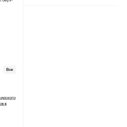
Все
жирского
ов в