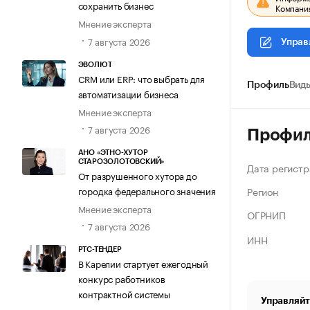
сохранить бизнес
Компания
Мнение эксперта
7 августа 2026
Управ
ЭВОЛЮТ
CRM или ERP: что выбрать для
Профиль
Виды
автоматизации бизнеса
Мнение эксперта
7 августа 2026
Профи
АНО «ЭТНО-ХУТОР
СТАРОЗОЛОТОВСКИЙ»
Дата регистр
От разрушенного хутора до
Регион
городка федерального значения
Мнение эксперта
ОГРНИП
7 августа 2026
ИНН
РТС-ТЕНДЕР
В Карелии стартует ежегодный
конкурс работников
контрактной системы
Управляйт