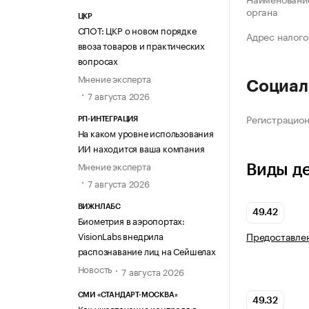
органа
ЦКР
СПОТ: ЦКР о новом порядке
Адрес налого
ввоза товаров и практических
вопросах
Мнение эксперта
Социал
7 августа 2026
Регистрацио
РП-ИНТЕГРАЦИЯ
На каком уровне использования
ИИ находится ваша компания
Мнение эксперта
Виды д
7 августа 2026
ВИЖНЛАБС
49.42
Биометрия в аэропортах:
Предоставлен
VisionLabs внедрила
распознавание лиц на Сейшелах
Новость
7 августа 2026
СМИ «СТАНДАРТ-МОСКВА»
49.32
Как ужесточение контроля в