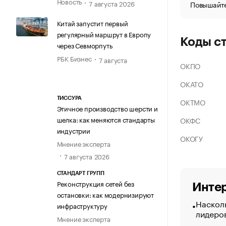
Новость
7 августа 2026
Повышайте
Китай запустит первый
регулярный маршрут в Европу
Коды с
через Севморпуть
РБК Бизнес
7 августа
ОКПО
ОКАТО
ТИССУРА
ОКТМО
Этичное производство шерсти и
шелка: как меняются стандарты
ОКФС
индустрии
ОКОГУ
Мнение эксперта
7 августа 2026
СТАНДАРТ ГРУПП
Реконструкция сетей без
Интер
остановки: как модернизируют
Насколь
инфраструктуру
лидеро
Мнение эксперта