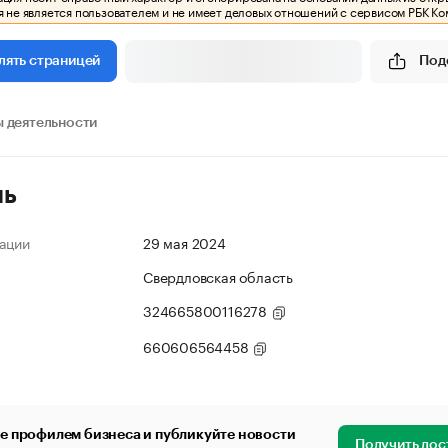
 не является пользователем и не имеет деловых отношений с сервисом РБК Ко
Под
лять страницей
 деятельности
ль
ации
29 мая 2024
Свердловская область
324665800116278
660606564458
е профилем бизнеса и публикуйте новости
Получить дос