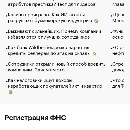
атрибутов престижа? Тест для лидеров
глава к
Казино проиграло. Как ИИ-агенты
«Деньги
разрушают букмекерскую индустрию
Маск в 
Выживают сильнейших. Почему компании
Функции
избавляются от лучших сотрудников
основ э
Как банк Wildberries резко нарастил
ЕС раз
кредиты селлерам до атак на склады
нефти —
Сотрудники открыли новый способ вредить
Стресс 
компаниям. Зачем им это
доходов
Как налоговики ищут доходы
Что обв
неработающих покупателей яхт и квартир
для Tel
Регистрация ФНС