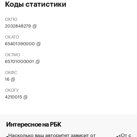
Коды статистики
ОКПО
2032848279
ОКАТО
65401390000
ОКТМО
65701000001
ОКФС
16
ОКОГУ
4210015
Интересное на РБК
Насколько ваш авторитет зависит от
«От спо