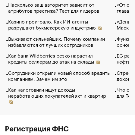
Насколько ваш авторитет зависит от
«От спо
атрибутов престижа? Тест для лидеров
глава к
Казино проиграло. Как ИИ-агенты
«Деньги
разрушают букмекерскую индустрию
Маск в 
Выживают сильнейших. Почему компании
Функции
избавляются от лучших сотрудников
основ э
Как банк Wildberries резко нарастил
ЕС раз
кредиты селлерам до атак на склады
нефти —
Сотрудники открыли новый способ вредить
Стресс 
компаниям. Зачем им это
доходов
Как налоговики ищут доходы
Что обв
неработающих покупателей яхт и квартир
для Tel
Регистрация ФНС