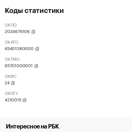
Коды статистики
ОКПО
2034676106
ОКАТО
65401380000
ОКТМО
65701000001
ОКФС
24
ОКОГУ
4210015
Интересное на РБК