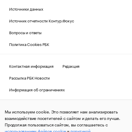
Источники данных
Источник отчетности Контур.Фокус
Вопросы и ответы
Политика Cookies РБК
Контактная информация
Редакция
Рассылка РБК Новости
Информация об ограничениях
Правовая информация
О соблюдении авторских прав
Мы используем cookie. Это позволяет нам анализировать
© АО «РОСБИЗНЕСКОНСАЛТИНГ»,
1995–2026.
Сообщения
и материалы информационного агентства «РБК»
взаимодействие посетителей с сайтом и делать его лучше.
(зарегистрировано Федеральной службой по надзору в сфере
Продолжая пользоваться сайтом, вы соглашаетесь с
связи, информационных технологий и массовых
использованием файлов cookie
и
политикой
коммуникаций (Роскомнадзор) 09.12.2015 за номером ИА