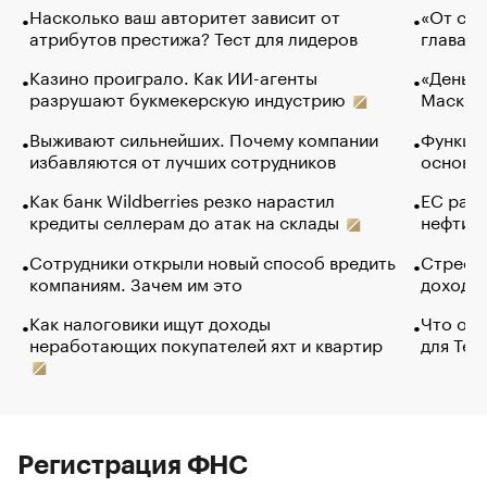
Насколько ваш авторитет зависит от
«От спо
атрибутов престижа? Тест для лидеров
глава к
Казино проиграло. Как ИИ-агенты
«Деньги
разрушают букмекерскую индустрию
Маск в 
Выживают сильнейших. Почему компании
Функции
избавляются от лучших сотрудников
основ э
Как банк Wildberries резко нарастил
ЕС раз
кредиты селлерам до атак на склады
нефти —
Сотрудники открыли новый способ вредить
Стресс 
компаниям. Зачем им это
доходов
Как налоговики ищут доходы
Что обв
неработающих покупателей яхт и квартир
для Tel
Регистрация ФНС