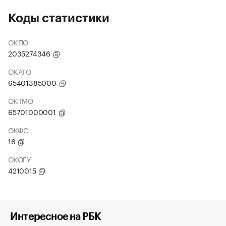
Коды статистики
ОКПО
2035274346
ОКАТО
65401385000
ОКТМО
65701000001
ОКФС
16
ОКОГУ
4210015
Интересное на РБК