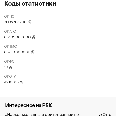
Коды статистики
ОКПО
2035268206
ОКАТО
65409000000
ОКТМО
65730000001
ОКФС
16
ОКОГУ
4210015
Интересное на РБК
Насколько ваш авторитет зависит от
«От спо