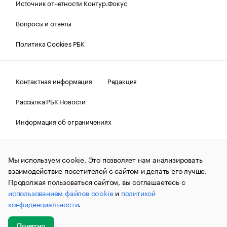
Источник отчетности Контур.Фокус
Вопросы и ответы
Политика Cookies РБК
Контактная информация
Редакция
Рассылка РБК Новости
Информация об ограничениях
Правовая информация
О соблюдении авторских прав
Мы используем cookie. Это позволяет нам анализировать
© АО «РОСБИЗНЕСКОНСАЛТИНГ»,
1995–2026.
Сообщения
и материалы информационного агентства «РБК»
взаимодействие посетителей с сайтом и делать его лучше.
(зарегистрировано Федеральной службой по надзору в сфере
Продолжая пользоваться сайтом, вы соглашаетесь с
связи, информационных технологий и массовых
использованием файлов cookie
и
политикой
коммуникаций (Роскомнадзор) 09.12.2015 за номером ИА
№ФС77-63848) сопровождаются пометкой «РБК». Отдельные
конфиденциальности
.
публикации могут содержать информацию,
не предназначенную для пользователей
до 18 лет.
companycardsfeedback@rbc.ru
Понятно