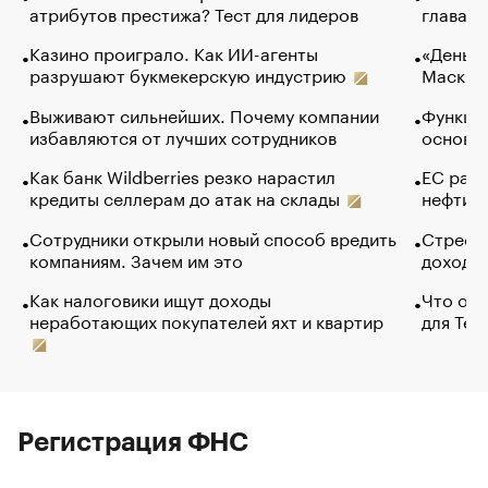
атрибутов престижа? Тест для лидеров
глава к
Казино проиграло. Как ИИ-агенты
«Деньги
разрушают букмекерскую индустрию
Маск в 
Выживают сильнейших. Почему компании
Функции
избавляются от лучших сотрудников
основ э
Как банк Wildberries резко нарастил
ЕС раз
кредиты селлерам до атак на склады
нефти —
Сотрудники открыли новый способ вредить
Стресс 
компаниям. Зачем им это
доходов
Как налоговики ищут доходы
Что обв
неработающих покупателей яхт и квартир
для Tel
Регистрация ФНС