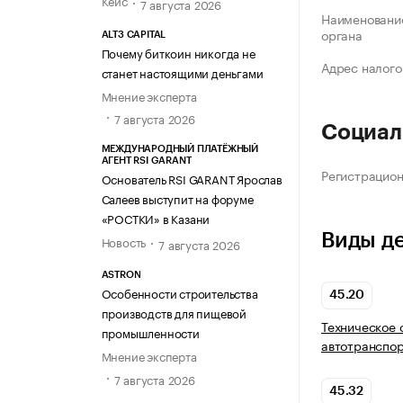
Кейс
7 августа 2026
Наименование
органа
ALT3 CAPITAL
Почему биткоин никогда не
Адрес налого
станет настоящими деньгами
Мнение эксперта
7 августа 2026
Социал
МЕЖДУНАРОДНЫЙ ПЛАТЁЖНЫЙ
АГЕНТ RSI GARANT
Регистрацио
Основатель RSI GARANT Ярослав
Салеев выступит на форуме
«РОСТКИ» в Казани
Виды д
Новость
7 августа 2026
ASTRON
Особенности строительства
45.20
производств для пищевой
Техническое 
промышленности
автотранспор
Мнение эксперта
7 августа 2026
45.32