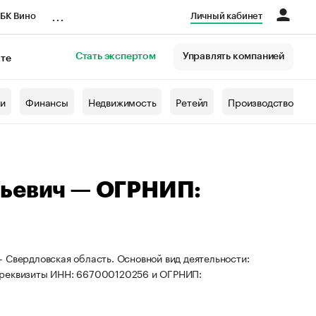
...
БК Вино
Личный кабинет
Стать экспертом
Управлять компанией
кте
азета
жи
Финансы
Недвижимость
Ретейл
Производство
льевич — ОГРНИП:
 Свердловская область. Основной вид деятельности:
ы реквизиты ИНН: 667000120256 и ОГРНИП: