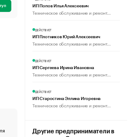
туп
ИП Попов Илья Алексеевич
Техническое обслуживание и ремонт...
ДЕЙСТВУЕТ
ИП Плотников Юрий Алексеевич
Техническое обслуживание и ремонт...
ДЕЙСТВУЕТ
ИП Сергеева Ирина Ивановна
Техническое обслуживание и ремонт...
ДЕЙСТВУЕТ
ИП Старостина Эллина Игоревна
Техническое обслуживание и ремонт...
ля
«От спорта тело стареет иначе». Как живет глава ко
Другие предприниматели в
создавшей GTA