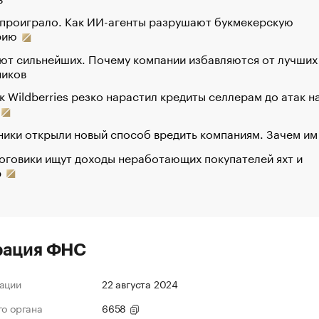
 проиграло. Как ИИ-агенты разрушают букмекерскую
рию
ют сильнейших. Почему компании избавляются от лучших
ников
к Wildberries резко нарастил кредиты селлерам до атак н
ики открыли новый способ вредить компаниям. Зачем им
оговики ищут доходы неработающих покупателей яхт и
р
рация ФНС
ации
22 августа 2024
го органа
6658