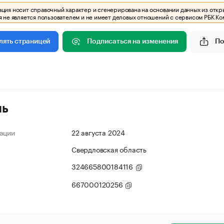
ия носит справочный характер и сгенерирована на основании данных из откр
 не является пользователем и не имеет деловых отношений с сервисом РБК Ко
Подписаться на изменения
По
лять страницей
ль
ации
22 августа 2024
Свердловская область
324665800184116
667000120256