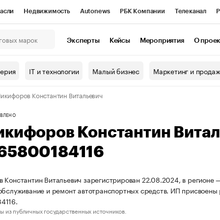
асли
Недвижимость
Autonews
РБК Компании
Телеканал
Р
К Курсы
РБК Life
Тренды
Визионеры
Национальные проекты
Эксперты
Кейсы
Мероприятия
О прое
онный клуб
Исследования
Кредитные рейтинги
Франшизы
Г
терия
IT и технологии
Малый бизнес
Маркетинг и прода
Проверка контрагентов
Политика
Экономика
Бизнес
икифоров Константин Витальевич
ы
ВЛЕНО
икифоров Константин Вита
65800184116
 Константин Витальевич зарегистрирован 22.08.2024, в регионе —
обслуживание и ремонт автотранспортных средств. ИП присвоен
4116.
ы из публичных государственных источников.