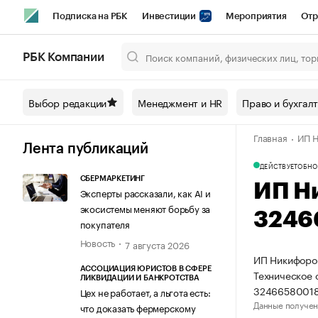
Подписка на РБК
Инвестиции
Мероприятия
Отр
Спорт
Школа управления РБК
РБК Образование
РБ
РБК Компании
Город
Стиль
Крипто
РБК Бизнес-среда
Дискусси
Выбор редакции
Менеджмент и HR
Право и бухгал
Спецпроекты СПб
Конференции СПб
Спецпроекты
Главная
ИП Н
Технологии и медиа
Финансы
Рынок наличной валют
Лента публикаций
ДЕЙСТВУЕТ
ОБНО
СБЕРМАРКЕТИНГ
ИП Н
Эксперты рассказали, как AI и
экосистемы меняют борьбу за
3246
покупателя
Новость
7 августа 2026
ИП Никифоров
АССОЦИАЦИЯ ЮРИСТОВ В СФЕРЕ
Техническое 
ЛИКВИДАЦИИ И БАНКРОТСТВА
32466580018
Цех не работает, а льгота есть:
Данные получен
что доказать фермерскому