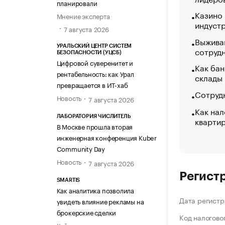
планировали
Казино
Мнение эксперта
индуст
7 августа 2026
Выжива
УРАЛЬСКИЙ ЦЕНТР СИСТЕМ
сотруд
БЕЗОПАСНОСТИ (УЦСБ)
Цифровой суверенитет и
Как бан
рентабельность: как Урал
склады
превращается в ИТ-хаб
Сотрудн
Новость
7 августа 2026
Как нал
ЛАБОРАТОРИЯ ЧИСЛИТЕЛЬ
кварти
В Москве прошла вторая
инженерная конференция Kuber
Community Day
Новость
7 августа 2026
Регист
SMARTIS
Как аналитика позволила
Дата регистр
увидеть влияние рекламы на
брокерские сделки
Код налогово