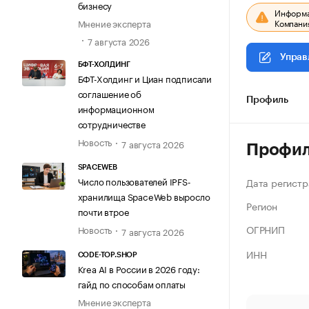
бизнесу
Информац
Компания
Мнение эксперта
7 августа 2026
Управ
БФТ-ХОЛДИНГ
БФТ-Холдинг и Циан подписали
соглашение об
Профиль
информационном
сотрудничестве
Новость
7 августа 2026
Профи
SPACEWEB
Число пользователей IPFS-
Дата регистр
хранилища SpaceWeb выросло
Регион
почти втрое
ОГРНИП
Новость
7 августа 2026
ИНН
CODE-TOP.SHOP
Krea AI в России в 2026 году:
гайд по способам оплаты
Мнение эксперта