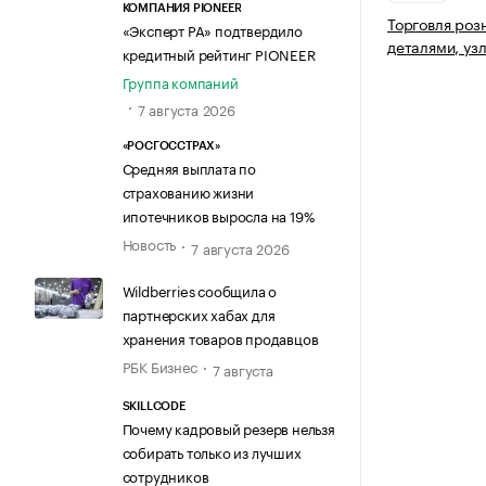
КОМПАНИЯ PIONEER
Торговля роз
«Эксперт РА» подтвердило
деталями, уз
кредитный рейтинг PIONEER
Группа компаний
7 августа 2026
«РОСГОССТРАХ»
Средняя выплата по
страхованию жизни
ипотечников выросла на 19%
Новость
7 августа 2026
Wildberries сообщила о
партнерских хабах для
хранения товаров продавцов
РБК Бизнес
7 августа
SKILLCODE
Почему кадровый резерв нельзя
собирать только из лучших
сотрудников