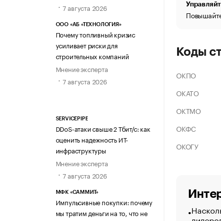
Управляйт
7 августа 2026
Повышайте
ООО «АБ «ТЕХНОЛОГИЯ»
Почему топливный кризис
усиливает риски для
Коды с
строительных компаний
Мнение эксперта
ОКПО
7 августа 2026
ОКАТО
ОКТМО
SERVICEPIPE
ОКФС
DDoS-атаки свыше 2 Тбит/с: как
оценить надежность ИТ-
ОКОГУ
инфраструктуры
Мнение эксперта
7 августа 2026
Интер
МФК «САММИТ»
Импульсивные покупки: почему
Насколь
мы тратим деньги на то, что не
лидеро