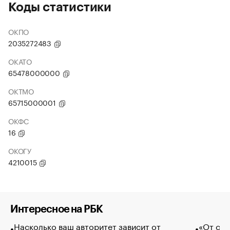
Коды статистики
ОКПО
2035272483
ОКАТО
65478000000
ОКТМО
65715000001
ОКФС
16
ОКОГУ
4210015
Интересное на РБК
Насколько ваш авторитет зависит от
«От спо