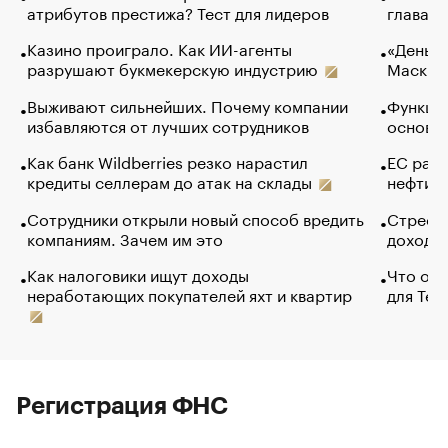
атрибутов престижа? Тест для лидеров
глава к
Казино проиграло. Как ИИ-агенты
«Деньги
разрушают букмекерскую индустрию
Маск в 
Выживают сильнейших. Почему компании
Функции
избавляются от лучших сотрудников
основ э
Как банк Wildberries резко нарастил
ЕС раз
кредиты селлерам до атак на склады
нефти —
Сотрудники открыли новый способ вредить
Стресс 
компаниям. Зачем им это
доходов
Как налоговики ищут доходы
Что обв
неработающих покупателей яхт и квартир
для Tel
Регистрация ФНС