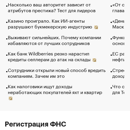
Насколько ваш авторитет зависит от
«От спо
атрибутов престижа? Тест для лидеров
глава к
Казино проиграло. Как ИИ-агенты
«Деньги
разрушают букмекерскую индустрию
Маск в 
Выживают сильнейших. Почему компании
Функции
избавляются от лучших сотрудников
основ э
Как банк Wildberries резко нарастил
ЕС раз
кредиты селлерам до атак на склады
нефти —
Сотрудники открыли новый способ вредить
Стресс 
компаниям. Зачем им это
доходов
Как налоговики ищут доходы
Что обв
неработающих покупателей яхт и квартир
для Tel
Регистрация ФНС