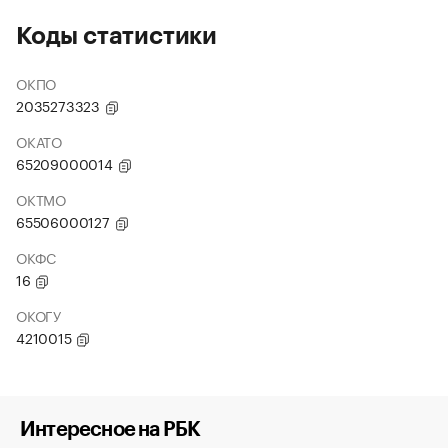
Коды статистики
ОКПО
2035273323
ОКАТО
65209000014
ОКТМО
65506000127
ОКФС
16
ОКОГУ
4210015
Интересное на РБК