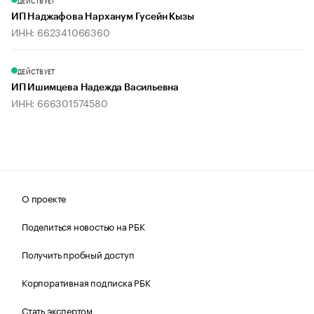
ДЕЙСТВУЕТ
ИП Наджафова Нарханум Гусейн Кызы
ИНН: 662341066360
ДЕЙСТВУЕТ
ИП Ишимцева Надежда Васильевна
ИНН: 666301574580
О проекте
Поделиться новостью на РБК
Получить пробный доступ
Корпоративная подписка РБК
Стать экспертом