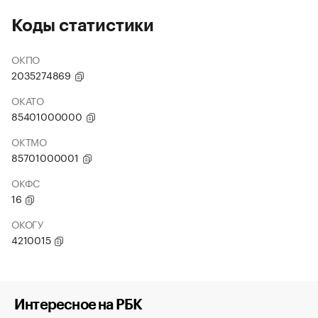
Коды статистики
ОКПО
2035274869
ОКАТО
85401000000
ОКТМО
85701000001
ОКФС
16
ОКОГУ
4210015
Интересное на РБК