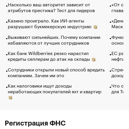
Насколько ваш авторитет зависит от
«От спо
атрибутов престижа? Тест для лидеров
глава к
Казино проиграло. Как ИИ-агенты
«Деньги
разрушают букмекерскую индустрию
Маск в 
Выживают сильнейших. Почему компании
Функции
избавляются от лучших сотрудников
основ э
Как банк Wildberries резко нарастил
ЕС раз
кредиты селлерам до атак на склады
нефти —
Сотрудники открыли новый способ вредить
Стресс 
компаниям. Зачем им это
доходов
Как налоговики ищут доходы
Что обв
неработающих покупателей яхт и квартир
для Tel
Регистрация ФНС