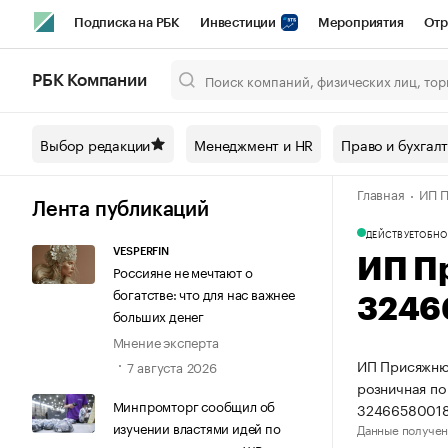
Подписка на РБК
Инвестиции
Мероприятия
Отр
Спорт
Школа управления РБК
РБК Образование
РБ
РБК Компании
Город
Стиль
Крипто
РБК Бизнес-среда
Дискусси
Выбор редакции
Менеджмент и HR
Право и бухгал
Спецпроекты СПб
Конференции СПб
Спецпроекты
Главная
ИП П
Технологии и медиа
Финансы
Рынок наличной валют
Лента публикаций
ДЕЙСТВУЕТ
ОБНО
VESPERFIN
ИП П
Россияне не мечтают о
богатстве: что для нас важнее
3246
больших денег
Мнение эксперта
ИП Присяжнюк
7 августа 2026
розничная по
Минпромторг сообщил об
32466580018
изучении властями идей по
Данные получен