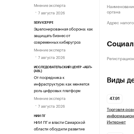
Мнение эксперта
Наименование
органа
7 августа 2026
Адрес налого
SERVICEPIPE
Эшелонированная оборона: как
защищать бизнес от
современных киберугроз
Социал
Мнение эксперта
7 августа 2026
Регистрацио
ИССЛЕДОВАТЕЛЬСКИЙ ЦЕНТР «АБП»
(ABL)
От посредника к
Виды д
инфраструктуре: как меняется
роль цифровых платформ
Мнение эксперта
47.91
7 августа 2026
Торговля роз
информацион
НИИ ПГ
Интернет
НИИ ПГ и власти Самарской
области обсудили развитие