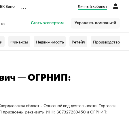
...
БК Вино
Личный кабинет
Стать экспертом
Управлять компанией
кте
азета
жи
Финансы
Недвижимость
Ретейл
Производство
вич — ОГРНИП:
вердловская область. Основной вид деятельности: Торговля
ИП присвоены реквизиты ИНН: 667327239450 и ОГРНИП: