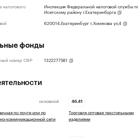
 налогового
Инспекция Федеральной налоговой службы по
Исетскому району г.Екатеринбурга
вой
620014,Екатеринбург г,Хомякова ул,4
ьные фонды
нный номер СФР
1322277581
еятельности
46.41
ОСНОВНОЙ
ничная по почте или по
Торговля оптовая текстильными
но-коммуникационной сети
изделиями