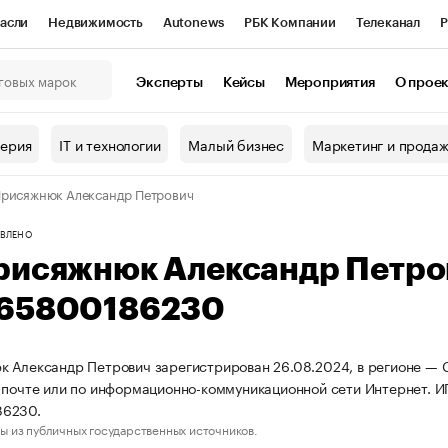
асли
Недвижимость
Autonews
РБК Компании
Телеканал
Р
К Курсы
РБК Life
Тренды
Визионеры
Национальные проекты
Эксперты
Кейсы
Мероприятия
О прое
онный клуб
Исследования
Кредитные рейтинги
Франшизы
Г
терия
IT и технологии
Малый бизнес
Маркетинг и прода
Проверка контрагентов
Политика
Экономика
Бизнес
рисяжнюк Александр Петрович
ы
ВЛЕНО
рисяжнюк Александр Петро
65800186230
 Александр Петрович зарегистрирован 26.08.2024, в регионе — С
 почте или по информационно-коммуникационной сети Интернет. 
6230.
ы из публичных государственных источников.