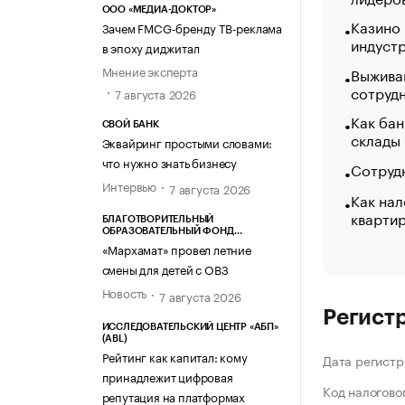
ООО «МЕДИА-ДОКТОР»
Казино
Зачем FMCG-бренду ТВ-реклама
индуст
в эпоху диджитал
Мнение эксперта
Выжива
сотруд
7 августа 2026
Как бан
СВОЙ БАНК
склады
Эквайринг простыми словами:
что нужно знать бизнесу
Сотрудн
Интервью
7 августа 2026
Как нал
кварти
БЛАГОТВОРИТЕЛЬНЫЙ
ОБРАЗОВАТЕЛЬНЫЙ ФОНД
«МАРХАМАТ»
«Мархамат» провел летние
смены для детей с ОВЗ
Новость
7 августа 2026
Регист
ИССЛЕДОВАТЕЛЬСКИЙ ЦЕНТР «АБП»
(ABL)
Рейтинг как капитал: кому
Дата регистр
принадлежит цифровая
Код налогово
репутация на платформах