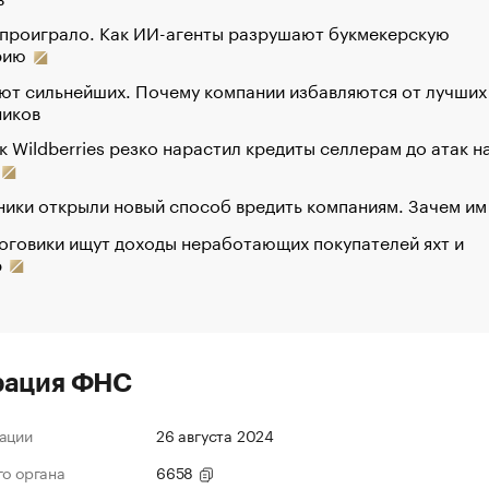
 проиграло. Как ИИ-агенты разрушают букмекерскую
рию
ют сильнейших. Почему компании избавляются от лучших
ников
к Wildberries резко нарастил кредиты селлерам до атак н
ики открыли новый способ вредить компаниям. Зачем им
оговики ищут доходы неработающих покупателей яхт и
р
рация ФНС
ации
26 августа 2024
го органа
6658