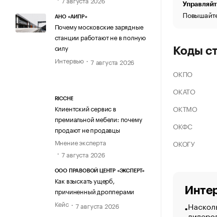
Управляйт
Повышайте
АНО «АИПР»
Почему московские зарядные
станции работают не в полную
силу
Коды с
Интервью
7 августа 2026
ОКПО
ОКАТО
RICCHE
ОКТМО
Клиентский сервис в
премиальной мебели: почему
ОКФС
продают не продавцы
Мнение эксперта
ОКОГУ
7 августа 2026
ООО ПРАВОВОЙ ЦЕНТР «ЭКСПЕРТ»
Как взыскать ущерб,
Интер
причиненный дропперами
Кейс
Насколь
7 августа 2026
лидеро