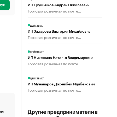
туп
ИП Трушников Андрей Николаевич
Торговля розничная по почте...
ДЕЙСТВУЕТ
ИП Захарова Виктория Михайловна
Торговля розничная по почте...
ДЕЙСТВУЕТ
ИП Никешина Наталья Владимировна
Торговля розничная по почте...
ДЕЙСТВУЕТ
ИП Мунаваров Джонибек Идибекович
Торговля розничная по почте...
ля
«От спорта тело стареет иначе». Как живет глава ко
Другие предприниматели в
создавшей GTA