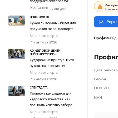
поддержке селлеров WB
Информац
РБК Бизнес
7 августа
Компания
ПОВЕСТОК.НЕТ
Нужен ли военный билет для
Управ
получения загранпаспорта
Мнение эксперта
Профиль
Виды
7 августа 2026
АО «ДЕЛОВОЙ ЦЕНТР
НЕЙРОХИРУРГИИ»
Профи
Судорожные приступы: что
нужно знать пациенту
Дата регистр
Мнение эксперта
Регион
7 августа 2026
ОГРНИП
СПЕКТРДАТА
Проверка кандидатов для
ИНН
кадрового агентства: как
повысить качество отбора
Мнение эксперта
7 августа 2026