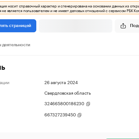
ия носит справочный характер и сгенерирована на основании данных из откр
 не является пользователем и не имеет деловых отношений с сервисом РБК Ко
Под
лять страницей
 деятельности
ль
ации
26 августа 2024
Свердловская область
324665800186230
667327239450