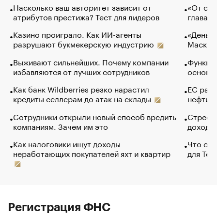
Насколько ваш авторитет зависит от
«От спо
атрибутов престижа? Тест для лидеров
глава к
Казино проиграло. Как ИИ-агенты
«Деньги
разрушают букмекерскую индустрию
Маск в 
Выживают сильнейших. Почему компании
Функции
избавляются от лучших сотрудников
основ э
Как банк Wildberries резко нарастил
ЕС раз
кредиты селлерам до атак на склады
нефти —
Сотрудники открыли новый способ вредить
Стресс 
компаниям. Зачем им это
доходов
Как налоговики ищут доходы
Что обв
неработающих покупателей яхт и квартир
для Tel
Регистрация ФНС