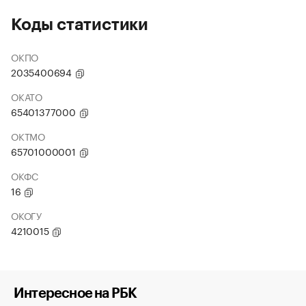
Коды статистики
ОКПО
2035400694
ОКАТО
65401377000
ОКТМО
65701000001
ОКФС
16
ОКОГУ
4210015
Интересное на РБК