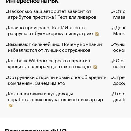
Интересное на РБК
Насколько ваш авторитет зависит от
«От спо
атрибутов престижа? Тест для лидеров
глава к
Казино проиграло. Как ИИ-агенты
«Деньги
разрушают букмекерскую индустрию
Маск в 
Выживают сильнейших. Почему компании
Функции
избавляются от лучших сотрудников
основ э
Как банк Wildberries резко нарастил
ЕС раз
кредиты селлерам до атак на склады
нефти —
Сотрудники открыли новый способ вредить
Стресс 
компаниям. Зачем им это
доходов
Как налоговики ищут доходы
Что обв
неработающих покупателей яхт и квартир
для Tel