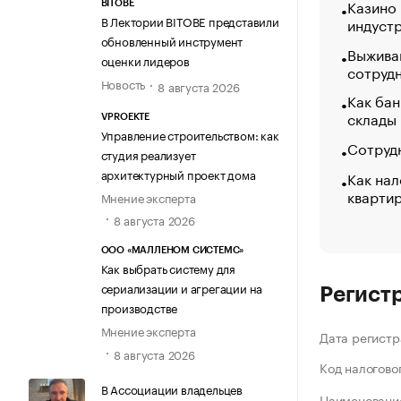
Казино
BITOBE
В Лектории BITOBE представили
индуст
обновленный инструмент
Выжива
оценки лидеров
сотруд
Новость
8 августа 2026
Как бан
склады
VPROEKTE
Управление строительством: как
Сотрудн
студия реализует
архитектурный проект дома
Как нал
кварти
Мнение эксперта
8 августа 2026
ООО «МАЛЛЕНОМ СИСТЕМС»
Как выбрать систему для
сериализации и агрегации на
Регист
производстве
Мнение эксперта
Дата регистр
8 августа 2026
Код налогово
В Ассоциации владельцев
Наименование