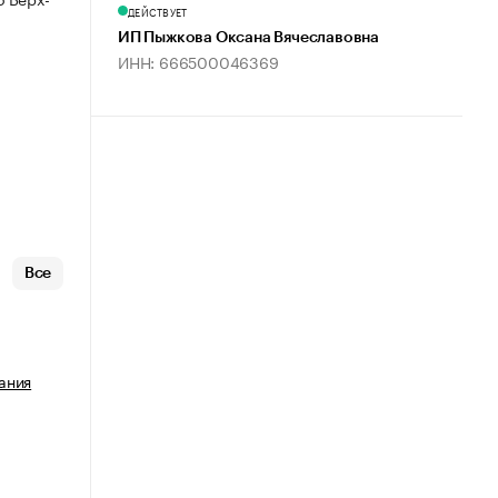
ДЕЙСТВУЕТ
ИП Пыжкова Оксана Вячеславовна
ИНН: 666500046369
Все
ания