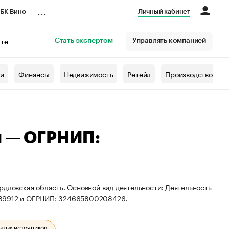
...
БК Вино
Личный кабинет
Стать экспертом
Управлять компанией
кте
азета
жи
Финансы
Недвижимость
Ретейл
Производство
ч — ОГРНИП:
рдловская область. Основной вид деятельности: Деятельность
889912 и ОГРНИП: 324665800208426.
ытых источников.