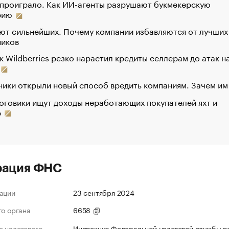
 проиграло. Как ИИ-агенты разрушают букмекерскую
рию
ют сильнейших. Почему компании избавляются от лучших
ников
к Wildberries резко нарастил кредиты селлерам до атак н
ики открыли новый способ вредить компаниям. Зачем им
оговики ищут доходы неработающих покупателей яхт и
р
рация ФНС
ации
23 сентября 2024
го органа
6658
 налогового
Инспекция Федеральной налоговой службы по