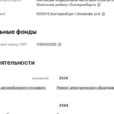
Исетскому району г.Екатеринбурга
вой
620014,Екатеринбург г,Хомякова ул,4
ьные фонды
нный номер СФР
1191640356
еятельности
33.14
ОСНОВНОЙ
 автомобильного грузового
Ремонт электрического оборудов
47.64