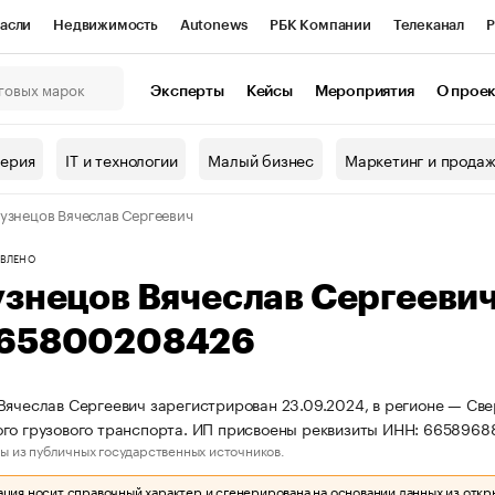
асли
Недвижимость
Autonews
РБК Компании
Телеканал
Р
К Курсы
РБК Life
Тренды
Визионеры
Национальные проекты
Эксперты
Кейсы
Мероприятия
О прое
онный клуб
Исследования
Кредитные рейтинги
Франшизы
Г
терия
IT и технологии
Малый бизнес
Маркетинг и прода
Проверка контрагентов
Политика
Экономика
Бизнес
узнецов Вячеслав Сергеевич
ы
ВЛЕНО
узнецов Вячеслав Сергееви
65800208426
Вячеслав Сергеевич зарегистрирован 23.09.2024, в регионе — Све
го грузового транспорта. ИП присвоены реквизиты ИНН: 665896
ы из публичных государственных источников.
ия носит справочный характер и сгенерирована на основании данных из откр