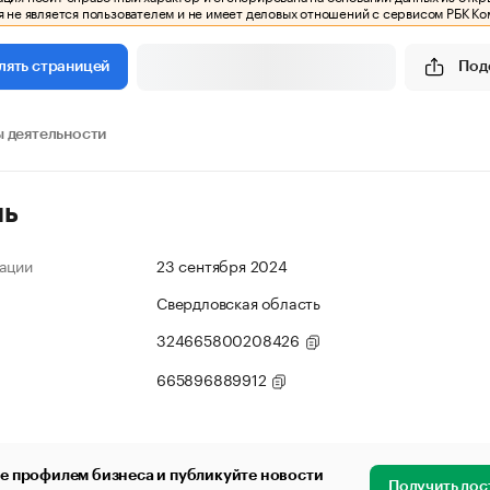
 не является пользователем и не имеет деловых отношений с сервисом РБК Ко
Под
лять страницей
 деятельности
ль
ации
23 сентября 2024
Свердловская область
324665800208426
665896889912
е профилем бизнеса и публикуйте новости
Получить дос