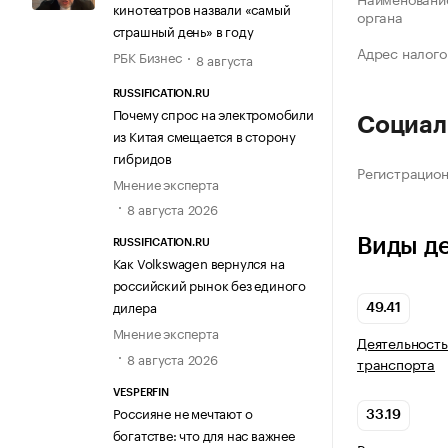
кинотеатров назвали «самый
органа
страшный день» в году
Адрес налого
РБК Бизнес
8 августа
RUSSIFICATION.RU
Почему спрос на электромобили
Социал
из Китая смещается в сторону
гибридов
Регистрацио
Мнение эксперта
8 августа 2026
Виды д
RUSSIFICATION.RU
Как Volkswagen вернулся на
российский рынок без единого
дилера
49.41
Мнение эксперта
Деятельность
8 августа 2026
транспорта
VESPERFIN
Россияне не мечтают о
33.19
богатстве: что для нас важнее