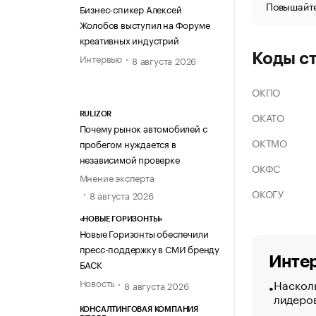
Повышайте
Бизнес-спикер Алексей
Жолобов выступил на Форуме
креативных индустрий
Коды с
Интервью
8 августа 2026
ОКПО
ОКАТО
RULIZOR
Почему рынок автомобилей с
ОКТМО
пробегом нуждается в
независимой проверке
ОКФС
Мнение эксперта
ОКОГУ
8 августа 2026
«НОВЫЕ ГОРИЗОНТЫ»
Новые Горизонты обеспечили
пресс-поддержку в СМИ бренду
Интер
БАСК
Насколь
Новость
8 августа 2026
лидеро
КОНСАЛТИНГОВАЯ КОМПАНИЯ