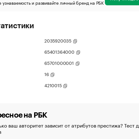
 узнаваемость и развивайте личный бренд на РБК
татистики
2035920035
65401364000
65701000001
16
4210015
есное на РБК
ко ваш авторитет зависит от атрибутов престижа? Тест д
в