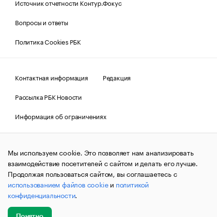
Источник отчетности Контур.Фокус
Вопросы и ответы
Политика Cookies РБК
Контактная информация
Редакция
Рассылка РБК Новости
Информация об ограничениях
Правовая информация
О соблюдении авторских прав
Мы используем cookie. Это позволяет нам анализировать
© АО «РОСБИЗНЕСКОНСАЛТИНГ»,
1995–2026.
Сообщения
и материалы информационного агентства «РБК»
взаимодействие посетителей с сайтом и делать его лучше.
(зарегистрировано Федеральной службой по надзору в сфере
Продолжая пользоваться сайтом, вы соглашаетесь с
связи, информационных технологий и массовых
использованием файлов cookie
и
политикой
коммуникаций (Роскомнадзор) 09.12.2015 за номером ИА
№ФС77-63848) сопровождаются пометкой «РБК». Отдельные
конфиденциальности
.
публикации могут содержать информацию,
не предназначенную для пользователей
до 18 лет.
companycardsfeedback@rbc.ru
Понятно