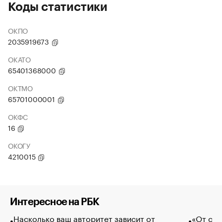
Коды статистики
ОКПО
2035919673
ОКАТО
65401368000
ОКТМО
65701000001
ОКФС
16
ОКОГУ
4210015
Интересное на РБК
Насколько ваш авторитет зависит от
«От спо