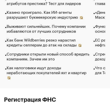
атрибутов престижа? Тест для лидеров
глава к
Казино проиграло. Как ИИ-агенты
«Деньги
разрушают букмекерскую индустрию
Маск в 
Выживают сильнейших. Почему компании
Функции
избавляются от лучших сотрудников
основ э
Как банк Wildberries резко нарастил
ЕС раз
кредиты селлерам до атак на склады
нефти —
Сотрудники открыли новый способ вредить
Стресс 
компаниям. Зачем им это
доходов
Как налоговики ищут доходы
Что обв
неработающих покупателей яхт и квартир
для Tel
Регистрация ФНС