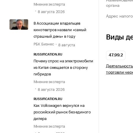
Мнение эксперта
органа
8 августа 2026
Адрес налого
В Ассоциации владельцев
кинотеатров назвали «самый
страшный день» в году
Виды д
РБК Бизнес
8 августа
RUSSIFICATION.RU
47.99.2
Почему спрос на электромобили
Деятельность
из Китая смещается в сторону
торговли чер
гибридов
Мнение эксперта
8 августа 2026
RUSSIFICATION.RU
Как Volkswagen вернулся на
российский рынок без единого
дилера
Мнение эксперта