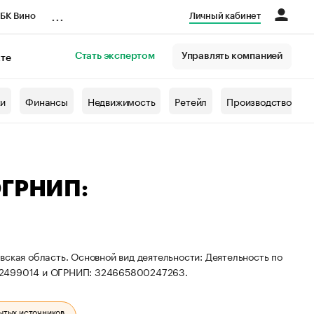
...
БК Вино
Личный кабинет
Стать экспертом
Управлять компанией
кте
азета
жи
Финансы
Недвижимость
Ретейл
Производство
ОГРНИП:
вская область. Основной вид деятельности: Деятельность по
012499014 и ОГРНИП: 324665800247263.
ытых источников.