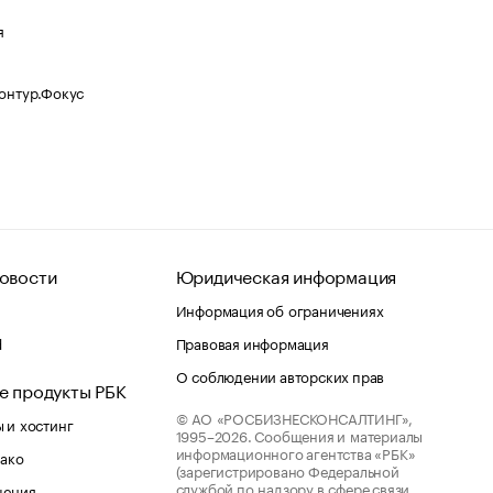
я
Контур.Фокус
овости
Юридическая информация
Информация об ограничениях
d
Правовая информация
О соблюдении авторских прав
е продукты РБК
© АО «РОСБИЗНЕСКОНСАЛТИНГ»,
 и хостинг
1995–2026.
Сообщения и материалы
информационного агентства «РБК»
лако
(зарегистрировано Федеральной
службой по надзору в сфере связи,
шения