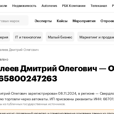
асли
Недвижимость
Autonews
РБК Компании
Телеканал
Р
К Курсы
РБК Life
Тренды
Визионеры
Национальные проекты
Эксперты
Кейсы
Мероприятия
О прое
онный клуб
Исследования
Кредитные рейтинги
Франшизы
Г
терия
IT и технологии
Малый бизнес
Маркетинг и прода
Проверка контрагентов
Политика
Экономика
Бизнес
алеев Дмитрий Олегович
ы
ВЛЕНО
алеев Дмитрий Олегович — 
65800247263
итрий Олегович зарегистрирован 08.11.2024, в регионе — Свердло
ию торговли через автоматы. ИП присвоены реквизиты ИНН: 667
ы из публичных государственных источников.
ия носит справочный характер и сгенерирована на основании данных из откр