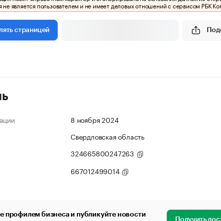
 не является пользователем и не имеет деловых отношений с сервисом РБК Ко
Под
лять страницей
ль
ации
8 ноября 2024
Свердловская область
324665800247263
667012499014
е профилем бизнеса и публикуйте новости
Получить дос