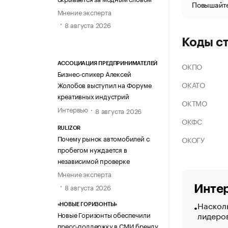
Повышайте
Мнение эксперта
8 августа 2026
Коды с
ОКПО
АССОЦИАЦИЯ ПРЕДПРИНИМАТЕЛЕЙ
Бизнес-спикер Алексей
ОКАТО
Жолобов выступил на Форуме
креативных индустрий
ОКТМО
Интервью
8 августа 2026
ОКФС
RULIZOR
Почему рынок автомобилей с
ОКОГУ
пробегом нуждается в
независимой проверке
Мнение эксперта
8 августа 2026
Интер
Насколь
«НОВЫЕ ГОРИЗОНТЫ»
лидеро
Новые Горизонты обеспечили
пресс-поддержку в СМИ бренду