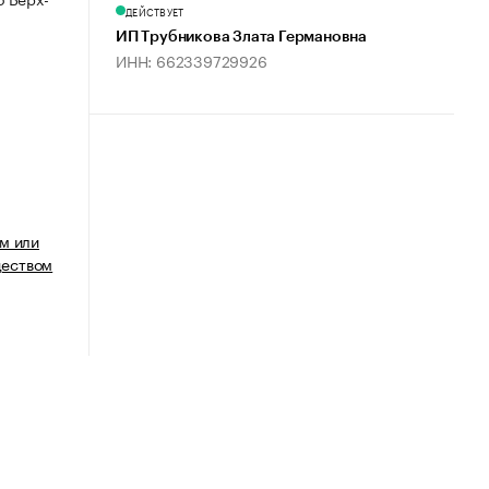
ДЕЙСТВУЕТ
ИП Трубникова Злата Германовна
ИНН: 662339729926
м или
еством