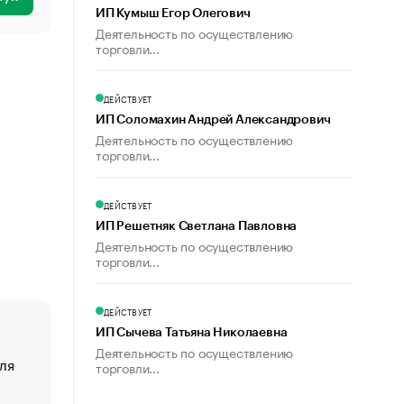
ИП Кумыш Егор Олегович
Деятельность по осуществлению
торговли...
ДЕЙСТВУЕТ
ИП Соломахин Андрей Александрович
Деятельность по осуществлению
торговли...
ДЕЙСТВУЕТ
ИП Решетняк Светлана Павловна
Деятельность по осуществлению
торговли...
ДЕЙСТВУЕТ
ИП Сычева Татьяна Николаевна
Деятельность по осуществлению
ля
«От спорта тело стареет иначе». Как живет глава ко
торговли...
создавшей GTA