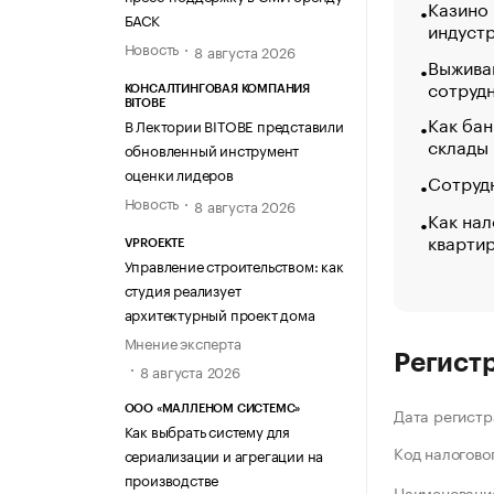
Казино
БАСК
индуст
Новость
8 августа 2026
Выжива
сотруд
КОНСАЛТИНГОВАЯ КОМПАНИЯ
BITOBE
Как бан
В Лектории BITOBE представили
склады
обновленный инструмент
оценки лидеров
Сотрудн
Новость
8 августа 2026
Как нал
кварти
VPROEKTE
Управление строительством: как
студия реализует
архитектурный проект дома
Мнение эксперта
Регист
8 августа 2026
ООО «МАЛЛЕНОМ СИСТЕМС»
Дата регистр
Как выбрать систему для
Код налогово
сериализации и агрегации на
производстве
Наименование