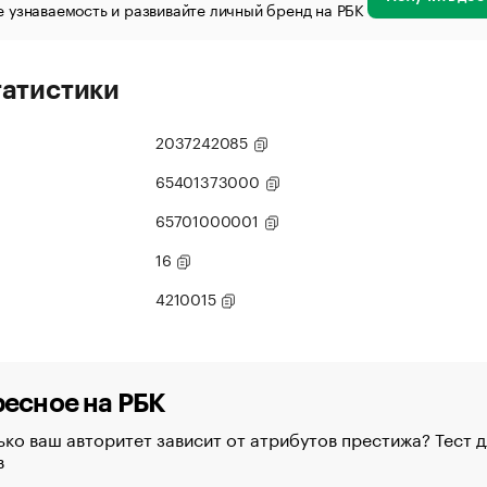
 узнаваемость и развивайте личный бренд на РБК
татистики
2037242085
65401373000
65701000001
16
4210015
есное на РБК
ко ваш авторитет зависит от атрибутов престижа? Тест д
в