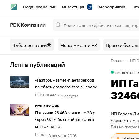
Подписка на РБК
Инвестиции
Мероприятия
Отр
Спорт
Школа управления РБК
РБК Образование
РБ
РБК Компании
Город
Стиль
Крипто
РБК Бизнес-среда
Дискусси
Выбор редакции
Менеджмент и HR
Право и бухгал
Спецпроекты СПб
Конференции СПб
Спецпроекты
Главная
ИП Г
Технологии и медиа
Финансы
Рынок наличной валют
Лента публикаций
ДЕЙСТВУЕТ
ОБНО
«Газпром» заметил антирекорд
ИП Г
по объему запасов газа в Европе
РБК Бизнес
3246
8 августа
НЕФТЕТРАФИК
Получили 26 468 заявок по 38 р
ИП Галеев Дм
через ВК: кейс онлайн-школы в
осуществлен
мягкой нише
Данные получен
Кейс
8 августа 2026
Информац