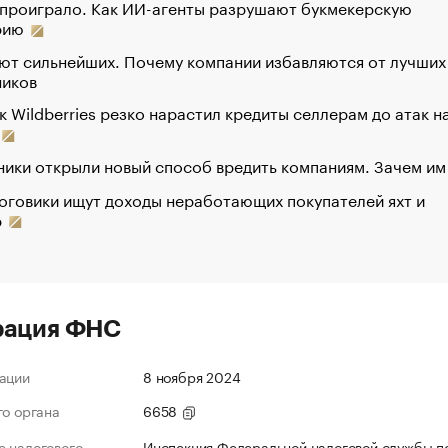
 проиграло. Как ИИ-агенты разрушают букмекерскую
рию
ют сильнейших. Почему компании избавляются от лучших
ников
к Wildberries резко нарастил кредиты селлерам до атак н
ики открыли новый способ вредить компаниям. Зачем им
оговики ищут доходы неработающих покупателей яхт и
р
рация ФНС
ации
8 ноября 2024
го органа
6658
 налогового
Инспекция Федеральной налоговой службы по