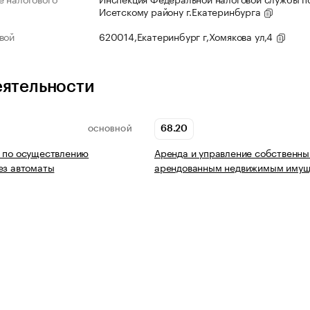
Исетскому району г.Екатеринбурга
вой
620014,Екатеринбург г,Хомякова ул,4
еятельности
68.20
ОСНОВНОЙ
 по осуществлению
Аренда и управление собственны
ез автоматы
арендованным недвижимым имущ