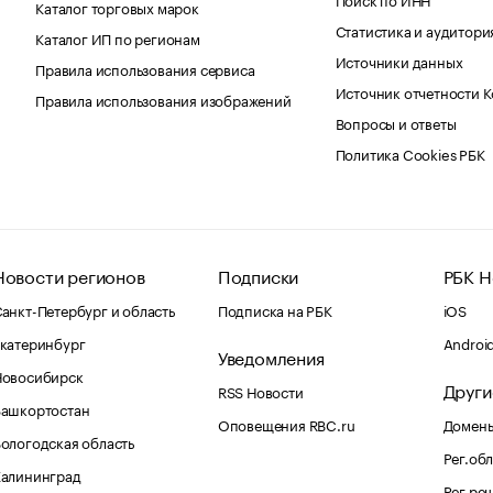
Каталог торговых марок
Статистика и аудитори
Каталог ИП по регионам
Источники данных
Правила использования сервиса
Источник отчетности 
Правила использования изображений
Вопросы и ответы
Политика Cookies РБК
Новости регионов
Подписки
РБК Н
анкт-Петербург и область
Подписка на РБК
iOS
катеринбург
Androi
Уведомления
Новосибирск
Други
RSS Новости
Башкортостан
Оповещения RBC.ru
Домены
ологодская область
Рег.об
Калининград
Рег.ре