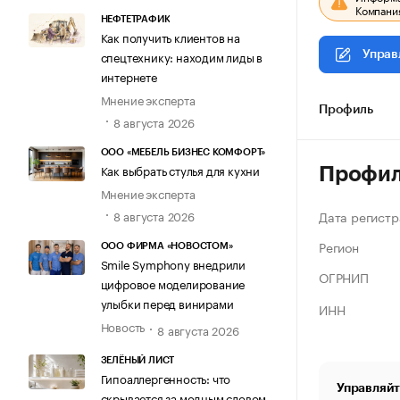
Компания
НЕФТЕТРАФИК
Как получить клиентов на
спецтехнику: находим лиды в
Управ
интернете
Мнение эксперта
Профиль
8 августа 2026
ООО «МЕБЕЛЬ БИЗНЕС КОМФОРТ»
Как выбрать стулья для кухни
Профи
Мнение эксперта
Дата регистр
8 августа 2026
Регион
ООО ФИРМА «НОВОСТОМ»
Smile Symphony внедрили
ОГРНИП
цифровое моделирование
улыбки перед винирами
ИНН
Новость
8 августа 2026
ЗЕЛЁНЫЙ ЛИСТ
Гипоаллергенность: что
Управляйт
скрывается за модным словом