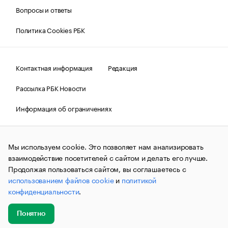
Вопросы и ответы
Политика Cookies РБК
Контактная информация
Редакция
Рассылка РБК Новости
Информация об ограничениях
Правовая информация
О соблюдении авторских прав
Мы используем cookie. Это позволяет нам анализировать
© АО «РОСБИЗНЕСКОНСАЛТИНГ»,
1995–2026.
Сообщения
и материалы информационного агентства «РБК»
взаимодействие посетителей с сайтом и делать его лучше.
(зарегистрировано Федеральной службой по надзору в сфере
Продолжая пользоваться сайтом, вы соглашаетесь с
связи, информационных технологий и массовых
использованием файлов cookie
и
политикой
коммуникаций (Роскомнадзор) 09.12.2015 за номером ИА
№ФС77-63848) сопровождаются пометкой «РБК». Отдельные
конфиденциальности
.
публикации могут содержать информацию,
не предназначенную для пользователей
до 18 лет.
companycardsfeedback@rbc.ru
Понятно
Добавить