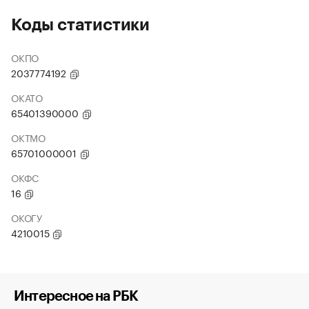
Коды статистики
ОКПО
2037774192
ОКАТО
65401390000
ОКТМО
65701000001
ОКФС
16
ОКОГУ
4210015
Интересное на РБК