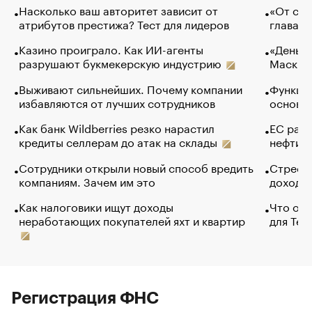
Насколько ваш авторитет зависит от
«От спо
атрибутов престижа? Тест для лидеров
глава к
Казино проиграло. Как ИИ-агенты
«Деньги
разрушают букмекерскую индустрию
Маск в 
Выживают сильнейших. Почему компании
Функции
избавляются от лучших сотрудников
основ э
Как банк Wildberries резко нарастил
ЕС раз
кредиты селлерам до атак на склады
нефти —
Сотрудники открыли новый способ вредить
Стресс 
компаниям. Зачем им это
доходов
Как налоговики ищут доходы
Что обв
неработающих покупателей яхт и квартир
для Tel
Регистрация ФНС