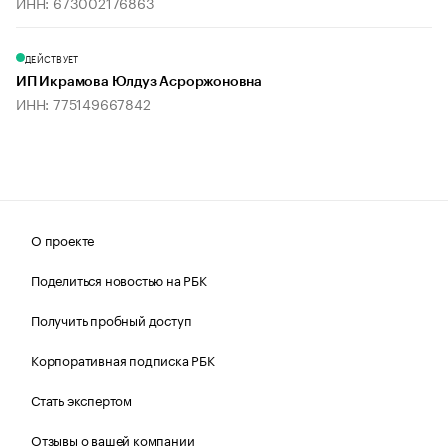
ИНН: 673002176863
ДЕЙСТВУЕТ
ИП Икрамова Юлдуз Асроржоновна
ИНН: 775149667842
О проекте
Поделиться новостью на РБК
Получить пробный доступ
Корпоративная подписка РБК
Стать экспертом
Отзывы о вашей компании