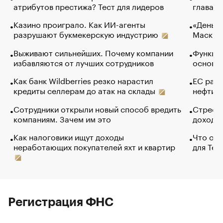
атрибутов престижа? Тест для лидеров
глава к
Казино проиграло. Как ИИ-агенты
«Деньги
разрушают букмекерскую индустрию
Маск в 
Выживают сильнейших. Почему компании
Функции
избавляются от лучших сотрудников
основ э
Как банк Wildberries резко нарастил
ЕС раз
кредиты селлерам до атак на склады
нефти —
Сотрудники открыли новый способ вредить
Стресс 
компаниям. Зачем им это
доходов
Как налоговики ищут доходы
Что обв
неработающих покупателей яхт и квартир
для Tel
Регистрация ФНС