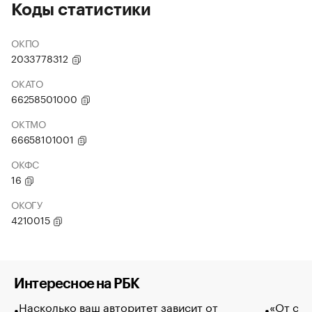
Коды статистики
ОКПО
2033778312
ОКАТО
66258501000
ОКТМО
66658101001
ОКФС
16
ОКОГУ
4210015
Интересное на РБК
Насколько ваш авторитет зависит от
«От спо