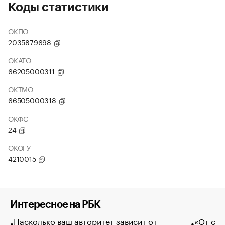
Коды статистики
ОКПО
2035879698
ОКАТО
66205000311
ОКТМО
66505000318
ОКФС
24
ОКОГУ
4210015
Интересное на РБК
Насколько ваш авторитет зависит от
«От спо