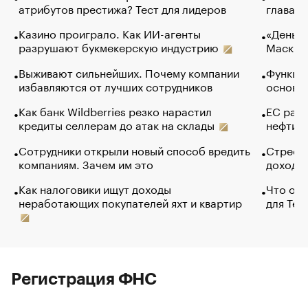
атрибутов престижа? Тест для лидеров
глава к
Казино проиграло. Как ИИ-агенты
«Деньги
разрушают букмекерскую индустрию
Маск в 
Выживают сильнейших. Почему компании
Функции
избавляются от лучших сотрудников
основ э
Как банк Wildberries резко нарастил
ЕС раз
кредиты селлерам до атак на склады
нефти —
Сотрудники открыли новый способ вредить
Стресс 
компаниям. Зачем им это
доходов
Как налоговики ищут доходы
Что обв
неработающих покупателей яхт и квартир
для Tel
Регистрация ФНС