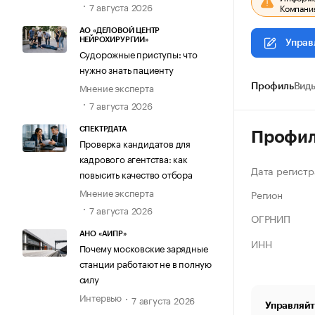
7 августа 2026
Компания
АО «ДЕЛОВОЙ ЦЕНТР
НЕЙРОХИРУРГИИ»
Управ
Судорожные приступы: что
нужно знать пациенту
Мнение эксперта
Профиль
Виды
7 августа 2026
СПЕКТРДАТА
Профи
Проверка кандидатов для
кадрового агентства: как
Дата регистр
повысить качество отбора
Мнение эксперта
Регион
7 августа 2026
ОГРНИП
АНО «АИПР»
ИНН
Почему московские зарядные
станции работают не в полную
силу
Интервью
7 августа 2026
Управляйт