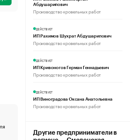
Абдушарипович
Производство кровельных работ
ДЕЙСТВУЕТ
ИП Рахимов Шухрат Абдушарипович
Производство кровельных работ
ДЕЙСТВУЕТ
ИП Кривоногов Герман Геннадьевич
Производство кровельных работ
ДЕЙСТВУЕТ
ИП Виноградова Оксана Анатольевна
Производство кровельных работ
ля
«От спорта тело стареет иначе». Как живет глава ко
создавшей GTA
Другие предприниматели в