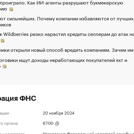
 проиграло. Как ИИ-агенты разрушают букмекерскую
рию
ют сильнейших. Почему компании избавляются от лучших
ников
к Wildberries резко нарастил кредиты селлерам до атак н
ики открыли новый способ вредить компаниям. Зачем им
оговики ищут доходы неработающих покупателей яхт и
р
рация ФНС
ации
20 ноября 2024
го органа
6700
 налогового
Управление Федеральной налоговой службы 