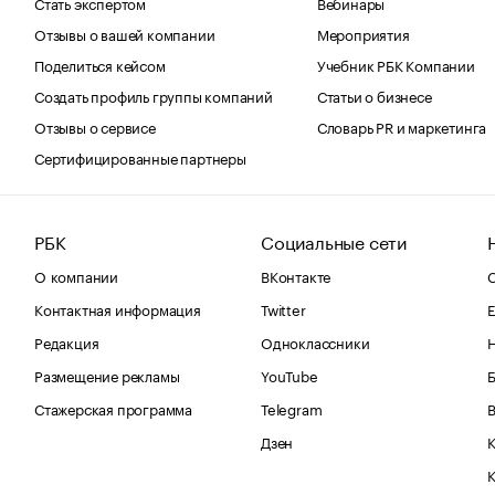
Стать экспертом
Вебинары
Отзывы о вашей компании
Мероприятия
Поделиться кейсом
Учебник РБК Компании
Создать профиль группы компаний
Статьи о бизнесе
Отзывы о сервисе
Словарь PR и маркетинга
Сертифицированные партнеры
РБК
Социальные сети
О компании
ВКонтакте
С
Контактная информация
Twitter
Е
Редакция
Одноклассники
Размещение рекламы
YouTube
Стажерская программа
Telegram
В
Дзен
К