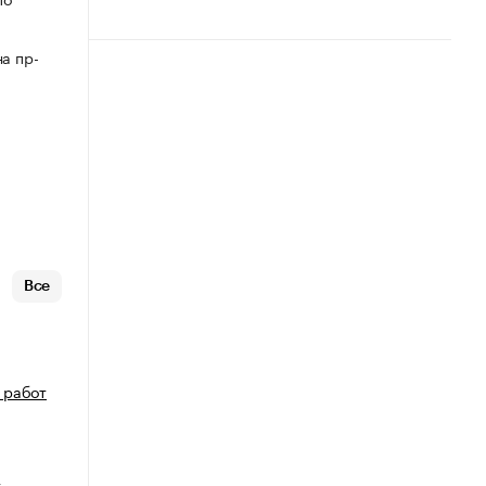
а пр-
Все
 работ
т