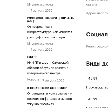
органа
Мнение эксперта
7 августа 2026
Адрес налого
ИССЛЕДОВАТЕЛЬСКИЙ ЦЕНТР «АБП»
(ABL)
От посредника к
инфраструктуре: как меняется
Социал
роль цифровых платформ
Мнение эксперта
Регистрацио
7 августа 2026
НИИ ПГ
НИИ ПГ и власти Самарской
Виды д
области обсудили развитие
исторического центра
Новость
43.91
7 августа 2026
Производство
ВЫСШАЯ ШКОЛА ЭКОНОМИКИ
Оправдана ли консервативная
позиция на фондовом рынке в
43.22
текущих условиях
Производство