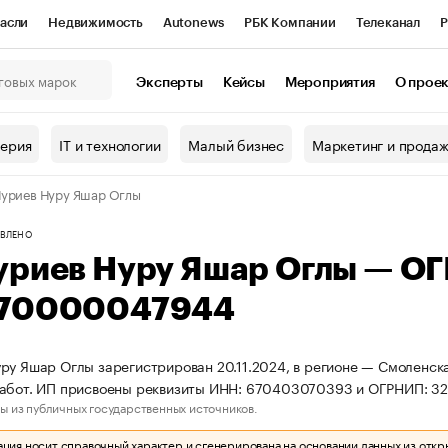
асли
Недвижимость
Autonews
РБК Компании
Телеканал
Р
К Курсы
РБК Life
Тренды
Визионеры
Национальные проекты
Эксперты
Кейсы
Мероприятия
О прое
онный клуб
Исследования
Кредитные рейтинги
Франшизы
Г
терия
IT и технологии
Малый бизнес
Маркетинг и прода
Проверка контрагентов
Политика
Экономика
Бизнес
уриев Нуру Яшар Оглы
ы
ВЛЕНО
уриев Нуру Яшар Оглы — О
70000047944
ру Яшар Оглы зарегистрирован 20.11.2024, в регионе — Смоленска
работ. ИП присвоены реквизиты ИНН: 670403070393 и ОГРНИП: 
ы из публичных государственных источников.
ия носит справочный характер и сгенерирована на основании данных из откр