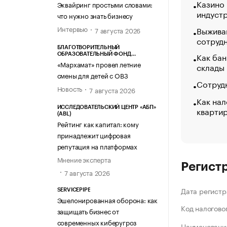
Казино
Эквайринг простыми словами:
индуст
что нужно знать бизнесу
Интервью
Выжива
7 августа 2026
сотруд
БЛАГОТВОРИТЕЛЬНЫЙ
Как бан
ОБРАЗОВАТЕЛЬНЫЙ ФОНД
«МАРХАМАТ»
«Мархамат» провел летние
склады
смены для детей с ОВЗ
Сотрудн
Новость
7 августа 2026
Как нал
кварти
ИССЛЕДОВАТЕЛЬСКИЙ ЦЕНТР «АБП»
(ABL)
Рейтинг как капитал: кому
принадлежит цифровая
репутация на платформах
Мнение эксперта
Регист
7 августа 2026
Дата регистр
SERVICEPIPE
Эшелонированная оборона: как
Код налогово
защищать бизнес от
современных киберугроз
Наименование