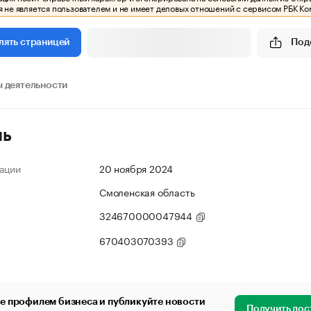
 не является пользователем и не имеет деловых отношений с сервисом РБК Ко
Под
лять страницей
 деятельности
ль
ации
20 ноября 2024
Смоленская область
324670000047944
670403070393
е профилем бизнеса и публикуйте новости
Получить дос