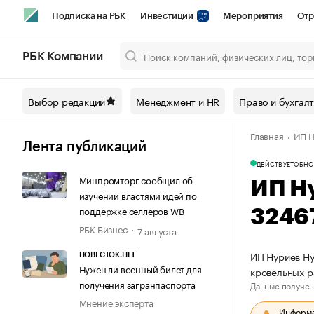
Подписка на РБК
Инвестиции
Мероприятия
Отр
Спорт
Школа управления РБК
РБК Образование
РБ
РБК Компании
Город
Стиль
Крипто
РБК Бизнес-среда
Дискусси
Выбор редакции
Менеджмент и HR
Право и бухгал
Спецпроекты СПб
Конференции СПб
Спецпроекты
Главная
ИП Н
Технологии и медиа
Финансы
Рынок наличной валют
Лента публикаций
ДЕЙСТВУЕТ
ОБНО
Минпромторг сообщил об
ИП Н
изучении властями идей по
поддержке селлеров WB
3246
РБК Бизнес
7 августа
ИП Нуриев Ну
ПОВЕСТОК.НЕТ
Нужен ли военный билет для
кровельных 
получения загранпаспорта
Данные получен
Мнение эксперта
Информац