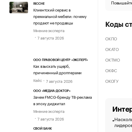
Повышайте
RICCHE
Клиентский сервис в
премиальной мебели: почему
продают не продавцы
Коды с
Мнение эксперта
7 августа 2026
ОКПО
ОКАТО
ОКТМО
ООО ПРАВОВОЙ ЦЕНТР «ЭКСПЕРТ»
Как взыскать ущерб,
ОКФС
причиненный дропперами
Кейс
ОКОГУ
7 августа 2026
ООО «МЕДИА-ДОКТОР»
Зачем FMCG-бренду ТВ-реклама
в эпоху диджитал
Интер
Мнение эксперта
Насколь
7 августа 2026
лидеро
СВОЙ БАНК