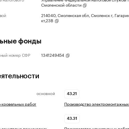
Смоленской области
вой
214040, Смоленская обл, Смоленск г, Гагарин
кт,23В
ьные фонды
нный номер СФР
1341249454
еятельности
43.21
ОСНОВНОЙ
 кровельных работ
Производство электромонтажных
43.31
 санитарно-технических
Производство штукатурных рабо