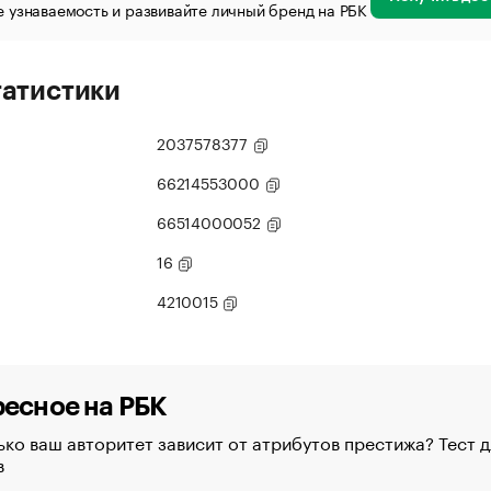
 узнаваемость и развивайте личный бренд на РБК
татистики
2037578377
66214553000
66514000052
16
4210015
есное на РБК
ко ваш авторитет зависит от атрибутов престижа? Тест д
в