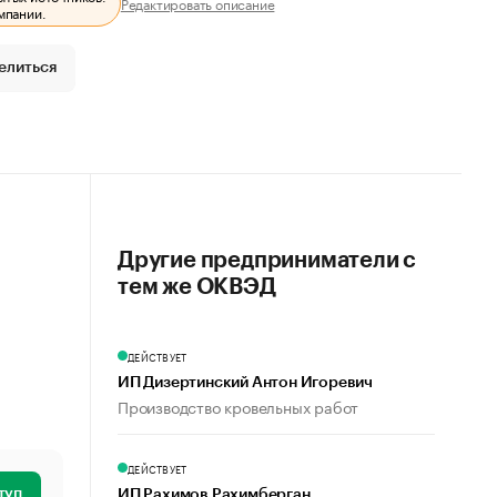
Редактировать описание
мпании.
елиться
Другие предприниматели с
тем же ОКВЭД
ДЕЙСТВУЕТ
ИП Дизертинский Антон Игоревич
Производство кровельных работ
ДЕЙСТВУЕТ
туп
ИП Рахимов Рахимберган