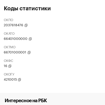
Коды статистики
ОКПО
2037618476
ОКАТО
66401000000
ОКТМО
66701000001
ОКФС
16
ОКОГУ
4210015
Интересное на РБК