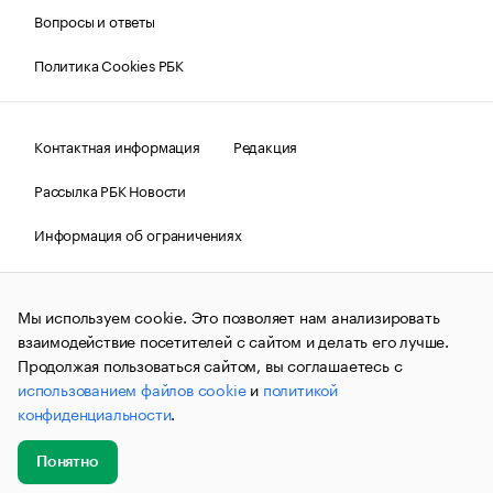
Вопросы и ответы
Политика Cookies РБК
Контактная информация
Редакция
Рассылка РБК Новости
Информация об ограничениях
Правовая информация
О соблюдении авторских прав
Мы используем cookie. Это позволяет нам анализировать
© АО «РОСБИЗНЕСКОНСАЛТИНГ»,
1995–2026.
Сообщения
и материалы информационного агентства «РБК»
взаимодействие посетителей с сайтом и делать его лучше.
(зарегистрировано Федеральной службой по надзору в сфере
Продолжая пользоваться сайтом, вы соглашаетесь с
связи, информационных технологий и массовых
использованием файлов cookie
и
политикой
коммуникаций (Роскомнадзор) 09.12.2015 за номером ИА
№ФС77-63848) сопровождаются пометкой «РБК». Отдельные
конфиденциальности
.
публикации могут содержать информацию,
не предназначенную для пользователей
до 18 лет.
companycardsfeedback@rbc.ru
Понятно
Добавить