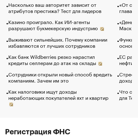
Насколько ваш авторитет зависит от
«От спо
атрибутов престижа? Тест для лидеров
глава к
Казино проиграло. Как ИИ-агенты
«Деньги
разрушают букмекерскую индустрию
Маск в 
Выживают сильнейших. Почему компании
Функции
избавляются от лучших сотрудников
основ э
Как банк Wildberries резко нарастил
ЕС раз
кредиты селлерам до атак на склады
нефти —
Сотрудники открыли новый способ вредить
Стресс 
компаниям. Зачем им это
доходов
Как налоговики ищут доходы
Что обв
неработающих покупателей яхт и квартир
для Tel
Регистрация ФНС