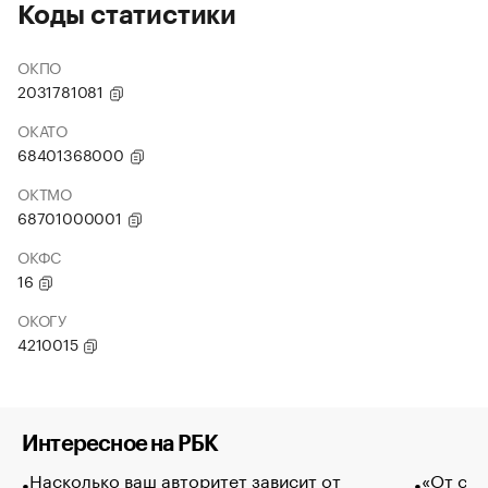
Коды статистики
ОКПО
2031781081
ОКАТО
68401368000
ОКТМО
68701000001
ОКФС
16
ОКОГУ
4210015
Интересное на РБК
Насколько ваш авторитет зависит от
«От спо