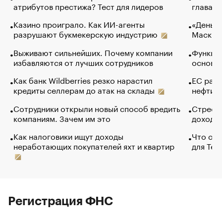
атрибутов престижа? Тест для лидеров
глава к
Казино проиграло. Как ИИ-агенты
«Деньги
разрушают букмекерскую индустрию
Маск в 
Выживают сильнейших. Почему компании
Функции
избавляются от лучших сотрудников
основ э
Как банк Wildberries резко нарастил
ЕС раз
кредиты селлерам до атак на склады
нефти —
Сотрудники открыли новый способ вредить
Стресс 
компаниям. Зачем им это
доходов
Как налоговики ищут доходы
Что обв
неработающих покупателей яхт и квартир
для Tel
Регистрация ФНС