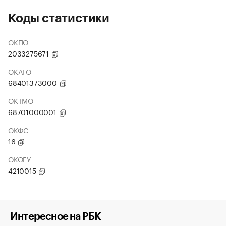
Коды статистики
ОКПО
2033275671
ОКАТО
68401373000
ОКТМО
68701000001
ОКФС
16
ОКОГУ
4210015
Интересное на РБК