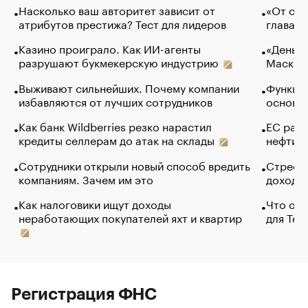
Насколько ваш авторитет зависит от
«От спо
атрибутов престижа? Тест для лидеров
глава к
Казино проиграло. Как ИИ-агенты
«Деньги
разрушают букмекерскую индустрию
Маск в 
Выживают сильнейших. Почему компании
Функции
избавляются от лучших сотрудников
основ э
Как банк Wildberries резко нарастил
ЕС раз
кредиты селлерам до атак на склады
нефти —
Сотрудники открыли новый способ вредить
Стресс 
компаниям. Зачем им это
доходов
Как налоговики ищут доходы
Что обв
неработающих покупателей яхт и квартир
для Tel
Регистрация ФНС