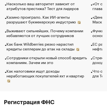
Насколько ваш авторитет зависит от
«От спо
атрибутов престижа? Тест для лидеров
глава к
Казино проиграло. Как ИИ-агенты
«Деньги
разрушают букмекерскую индустрию
Маск в 
Выживают сильнейших. Почему компании
Функции
избавляются от лучших сотрудников
основ э
Как банк Wildberries резко нарастил
ЕС раз
кредиты селлерам до атак на склады
нефти —
Сотрудники открыли новый способ вредить
Стресс 
компаниям. Зачем им это
доходов
Как налоговики ищут доходы
Что обв
неработающих покупателей яхт и квартир
для Tel
Регистрация ФНС