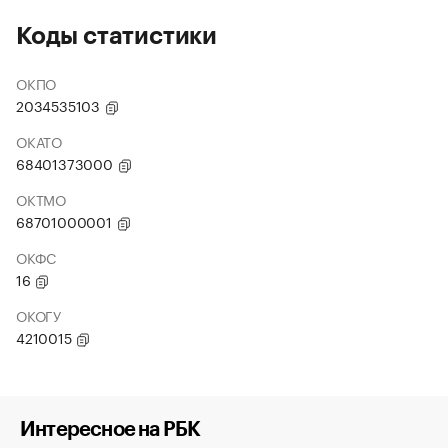
Коды статистики
ОКПО
2034535103
ОКАТО
68401373000
ОКТМО
68701000001
ОКФС
16
ОКОГУ
4210015
Интересное на РБК