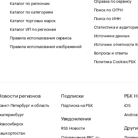
Справка по сервису
Каталог по регионам
Поиск по ОГРН
Каталог по категориям
Поиск по ИНН
Каталог торговых марок
Статистика и аудитори
Каталог ИП по регионам
Источники данных
Правила использования сервиса
Источник отчетности 
Правила использования изображений
Вопросы и ответы
Политика Cookies РБК
Новости регионов
Подписки
РБК Н
анкт-Петербург и область
Подписка на РБК
iOS
катеринбург
Androi
Уведомления
Новосибирск
Други
RSS Новости
Башкортостан
Оповещения RBC.ru
Домены