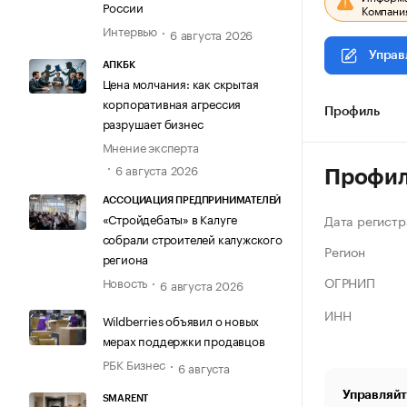
России
Компания
Интервью
6 августа 2026
Управ
АПКБК
Цена молчания: как скрытая
корпоративная агрессия
Профиль
разрушает бизнес
Мнение эксперта
6 августа 2026
Профи
АССОЦИАЦИЯ ПРЕДПРИНИМАТЕЛЕЙ
«Стройдебаты» в Калуге
Дата регистр
собрали строителей калужского
Регион
региона
ОГРНИП
Новость
6 августа 2026
ИНН
Wildberries объявил о новых
мерах поддержки продавцов
РБК Бизнес
6 августа
Управляйт
SMARENT