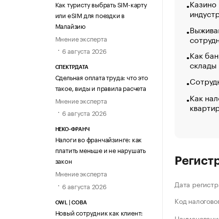
Казино
Как туристу выбрать SIM-карту
индуст
или eSIM для поездки в
Малайзию
Выжива
сотруд
Мнение эксперта
6 августа 2026
Как бан
склады
СПЕКТРДАТА
Сдельная оплата труда: что это
Сотрудн
такое, виды и правила расчета
Как нал
Мнение эксперта
кварти
6 августа 2026
НЕКО-ФРАНЧ
Налоги во франчайзинге: как
платить меньше и не нарушать
Регист
закон
Мнение эксперта
Дата регистр
6 августа 2026
Код налогово
OWL | СОВА
Новый сотрудник как клиент:
Наименование