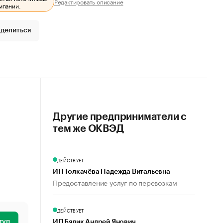
Редактировать описание
мпании.
делиться
Другие предприниматели с
тем же ОКВЭД
ДЕЙСТВУЕТ
ИП Толкачёва Надежда Витальевна
Предоставление услуг по перевозкам
ДЕЙСТВУЕТ
туп
ИП Бялик Андрей Янович