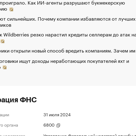
 проиграло. Как ИИ-агенты разрушают букмекерскую
рию
ют сильнейших. Почему компании избавляются от лучших
ников
к Wildberries резко нарастил кредиты селлерам до атак н
ики открыли новый способ вредить компаниям. Зачем им
оговики ищут доходы неработающих покупателей яхт и
р
рация ФНС
ации
31 июля 2024
го органа
6800
 налогового
Управление Федеральной налоговой службы 