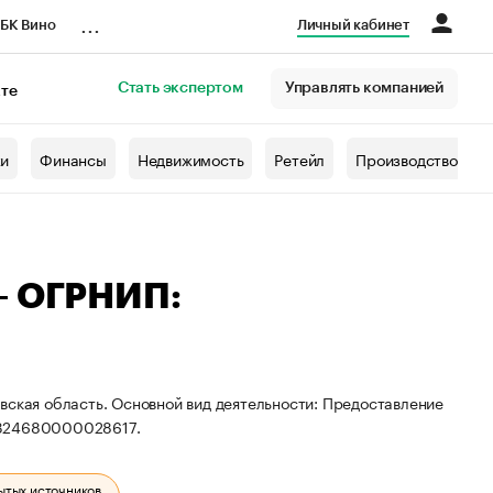
...
БК Вино
Личный кабинет
Стать экспертом
Управлять компанией
кте
азета
жи
Финансы
Недвижимость
Ретейл
Производство
— ОГРНИП:
вская область. Основной вид деятельности: Предоставление
 324680000028617.
ытых источников.