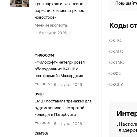
Повышайте
Цена парковки: как новые
нормативы изменят рынок
новостроек
Мнение эксперта
Коды с
6 августа 2026
ОКПО
ОКАТО
ФИЛОСОФТ
ОКТМО
«Философт» интегрировал
оборудование BAS-IP с
ОКФС
платформой «Мажордом»
Новость
ОКОГУ
6 августа 2026
ЭМЦТ
ЭМЦТ поставила тренажер для
судомехаников в Морской
Интер
колледж в Петербурге
Новость
Насколь
6 августа 2026
лидеро
ESIM365