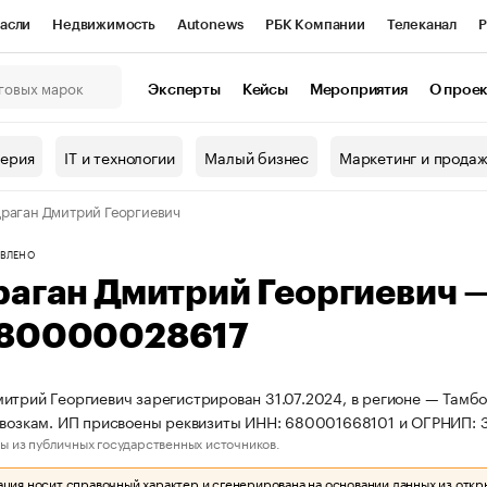
асли
Недвижимость
Autonews
РБК Компании
Телеканал
Р
К Курсы
РБК Life
Тренды
Визионеры
Национальные проекты
Эксперты
Кейсы
Мероприятия
О прое
онный клуб
Исследования
Кредитные рейтинги
Франшизы
Г
терия
IT и технологии
Малый бизнес
Маркетинг и прода
Проверка контрагентов
Политика
Экономика
Бизнес
раган Дмитрий Георгиевич
ы
ВЛЕНО
раган Дмитрий Георгиевич 
80000028617
итрий Георгиевич зарегистрирован 31.07.2024, в регионе — Тамбо
евозкам. ИП присвоены реквизиты ИНН: 680001668101 и ОГРНИП:
ы из публичных государственных источников.
ия носит справочный характер и сгенерирована на основании данных из откр