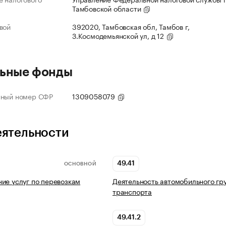
Тамбовской области
вой
392020, Тамбовская обл, Тамбов г,
З.Космодемьянской ул, д 12
ьные фонды
нный номер СФР
1309058079
еятельности
49.41
ОСНОВНОЙ
ие услуг по перевозкам
Деятельность автомобильного гр
транспорта
49.41.2