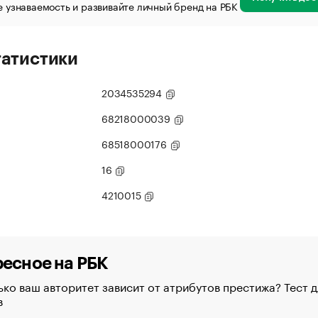
 узнаваемость и развивайте личный бренд на РБК
татистики
2034535294
68218000039
68518000176
16
4210015
есное на РБК
ко ваш авторитет зависит от атрибутов престижа? Тест д
в