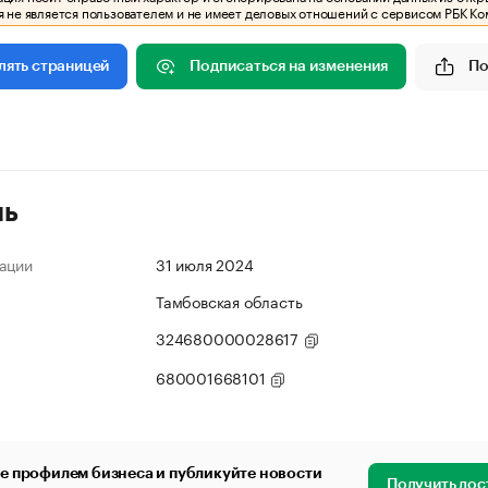
 не является пользователем и не имеет деловых отношений с сервисом РБК Ко
Подписаться на изменения
По
лять страницей
ль
ации
31 июля 2024
Тамбовская область
324680000028617
680001668101
е профилем бизнеса и публикуйте новости
Получить дос