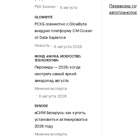
Перевозка гр
РБК Бизнес
6 августа
автотранспо
GLOWBYTE
РСХБ совместно с GlowByte
внедрил платформу CM Ocean
от Data Sapience
Новость
6 августа 2026
ФОНД «НАУКА. ИСКУССТВО.
ТЕХНОЛОГИИ»
Персеиды — 2026: когда
смотреть самый яркий
звездопад августа
Мнение эксперта
6 августа 2026
EXNODE
еСИМ Беларусь: как купить,
установить и активировать в
2026 году
Мнение эксперта