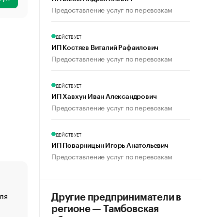
Предоставление услуг по перевозкам
ДЕЙСТВУЕТ
ИП Костяев Виталий Рафаилович
Предоставление услуг по перевозкам
ДЕЙСТВУЕТ
ИП Хавхун Иван Александрович
Предоставление услуг по перевозкам
ДЕЙСТВУЕТ
ИП Поварницын Игорь Анатольевич
Предоставление услуг по перевозкам
ля
«От спорта тело стареет иначе». Как живет глава ко
Другие предприниматели в
создавшей GTA
регионе — Тамбовская