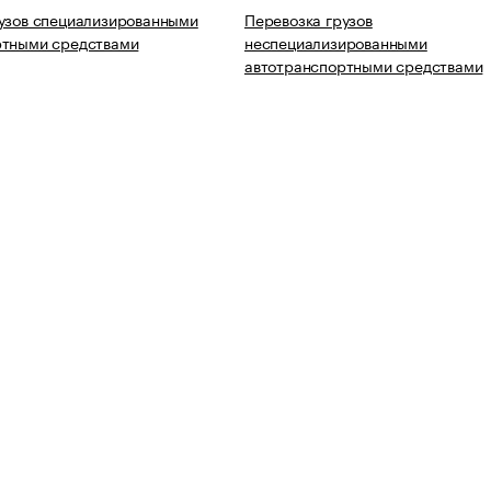
узов специализированными
Перевозка грузов
ртными средствами
неспециализированными
автотранспортными средствами