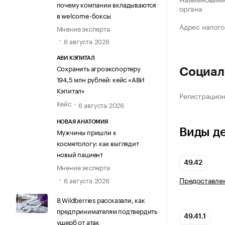
почему компании вкладываются
органа
в welcome-боксы
Адрес налого
Мнение эксперта
6 августа 2026
АВИ КЭПИТАЛ
Сохранить агроэкспортеру
Социал
194,5 млн рублей: кейс «АВИ
Кэпитал»
Регистрацио
Кейс
6 августа 2026
НОВАЯ АНАТОМИЯ
Виды д
Мужчины пришли к
косметологу: как выглядит
новый пациент
49.42
Мнение эксперта
Предоставлен
6 августа 2026
В Wildberries рассказали, как
предпринимателям подтвердить
49.41.1
ущерб от атак