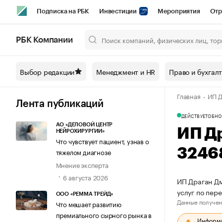
Подписка на РБК
Инвестиции
Мероприятия
Отр
Спорт
Школа управления РБК
РБК Образование
РБ
РБК Компании
Город
Стиль
Крипто
РБК Бизнес-среда
Дискусси
Выбор редакции
Менеджмент и HR
Право и бухгал
Спецпроекты СПб
Конференции СПб
Спецпроекты
Главная
ИП Д
Технологии и медиа
Финансы
Рынок наличной валют
Лента публикаций
ДЕЙСТВУЕТ
ОБНО
АО «ДЕЛОВОЙ ЦЕНТР
ИП Д
НЕЙРОХИРУРГИИ»
Что чувствует пациент, узнав о
3246
тяжелом диагнозе
Мнение эксперта
6 августа 2026
ИП Драган Дм
услуг по пер
ООО «РЕММА ТРЕЙД»
Данные получен
Что мешает развитию
премиального сырного рынка в
Информац