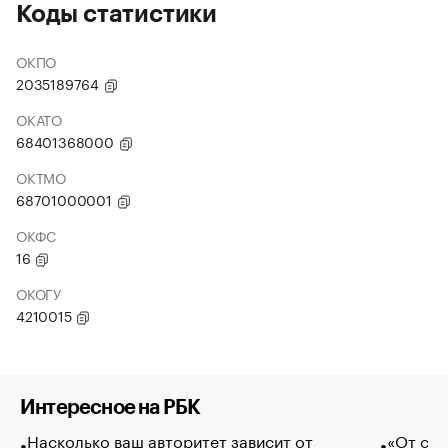
Коды статистики
ОКПО
2035189764
ОКАТО
68401368000
ОКТМО
68701000001
ОКФС
16
ОКОГУ
4210015
Интересное на РБК
Насколько ваш авторитет зависит от
«От спо