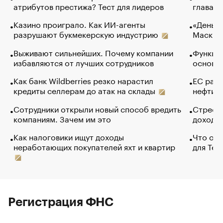
атрибутов престижа? Тест для лидеров
глава к
Казино проиграло. Как ИИ-агенты
«Деньги
разрушают букмекерскую индустрию
Маск в 
Выживают сильнейших. Почему компании
Функции
избавляются от лучших сотрудников
основ э
Как банк Wildberries резко нарастил
ЕС раз
кредиты селлерам до атак на склады
нефти —
Сотрудники открыли новый способ вредить
Стресс 
компаниям. Зачем им это
доходов
Как налоговики ищут доходы
Что обв
неработающих покупателей яхт и квартир
для Tel
Регистрация ФНС