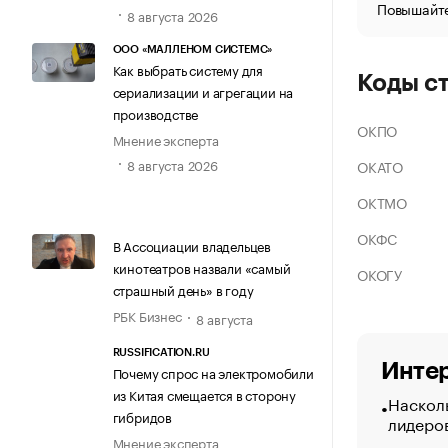
Повышайте
8 августа 2026
ООО «МАЛЛЕНОМ СИСТЕМС»
Как выбрать систему для
Коды с
сериализации и агрегации на
производстве
ОКПО
Мнение эксперта
8 августа 2026
ОКАТО
ОКТМО
ОКФС
В Ассоциации владельцев
кинотеатров назвали «самый
ОКОГУ
страшный день» в году
РБК Бизнес
8 августа
RUSSIFICATION.RU
Интер
Почему спрос на электромобили
из Китая смещается в сторону
Насколь
гибридов
лидеро
Мнение эксперта