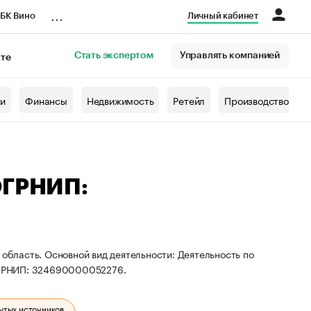
...
БК Вино
Личный кабинет
Стать экспертом
Управлять компанией
кте
азета
жи
Финансы
Недвижимость
Ретейл
Производство
ОГРНИП:
 область. Основной вид деятельности: Деятельность по
ОГРНИП: 324690000052276.
ытых источников.