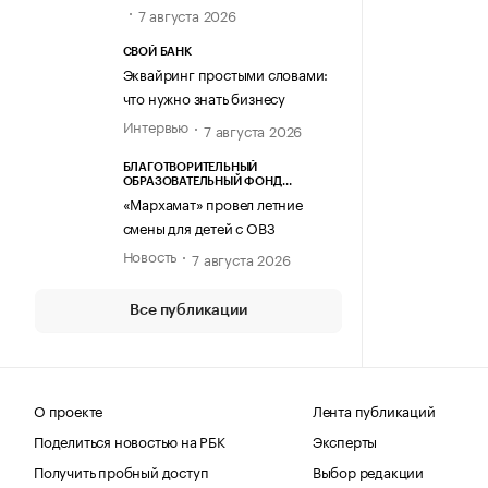
7 августа 2026
СВОЙ БАНК
Эквайринг простыми словами:
что нужно знать бизнесу
Интервью
7 августа 2026
БЛАГОТВОРИТЕЛЬНЫЙ
ОБРАЗОВАТЕЛЬНЫЙ ФОНД
«МАРХАМАТ»
«Мархамат» провел летние
смены для детей с ОВЗ
Новость
7 августа 2026
Все публикации
О проекте
Лента публикаций
Поделиться новостью на РБК
Эксперты
Получить пробный доступ
Выбор редакции