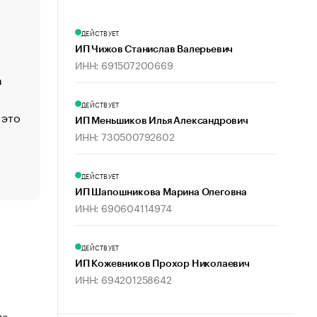
«Деньги будут не нужны»: что рассказал Маск в инт
Economist
ДЕЙСТВУЕТ
Функции менеджмента: пять ключевых основ эффект
ИП Чижов Станислав Валерьевич
управления
ИНН: 691507200669
а
ЕС разрешил конфискацию российской нефти — чем
Москва
ДЕЙСТВУЕТ
 это
Стресс обеспеченных людей: почему рост доходов 
ИП Меньшиков Илья Александрович
счастья
ИНН: 730500792602
Что обвинения против Павла Дурова значат для Tele
пользователей
ДЕЙСТВУЕТ
ИП Шапошникова Марина Олеговна
ИНН: 690604114974
ДЕЙСТВУЕТ
ИП Кожевников Прохор Николаевич
ИНН: 694201258642
по