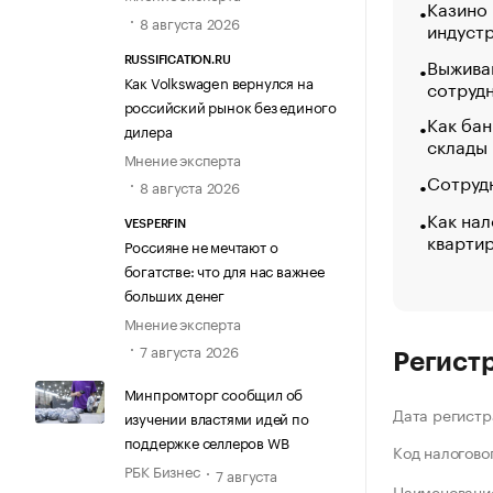
Казино
8 августа 2026
индуст
Выжива
RUSSIFICATION.RU
Как Volkswagen вернулся на
сотруд
российский рынок без единого
Как бан
дилера
склады
Мнение эксперта
Сотрудн
8 августа 2026
Как нал
VESPERFIN
кварти
Россияне не мечтают о
богатстве: что для нас важнее
больших денег
Мнение эксперта
7 августа 2026
Регист
Минпромторг сообщил об
Дата регистр
изучении властями идей по
поддержке селлеров WB
Код налогово
РБК Бизнес
7 августа
Наименование