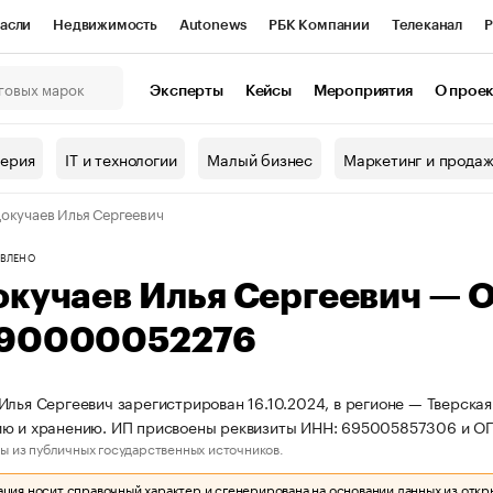
асли
Недвижимость
Autonews
РБК Компании
Телеканал
Р
К Курсы
РБК Life
Тренды
Визионеры
Национальные проекты
Эксперты
Кейсы
Мероприятия
О прое
онный клуб
Исследования
Кредитные рейтинги
Франшизы
Г
терия
IT и технологии
Малый бизнес
Маркетинг и прода
Проверка контрагентов
Политика
Экономика
Бизнес
окучаев Илья Сергеевич
ы
ВЛЕНО
окучаев Илья Сергеевич — 
90000052276
Илья Сергеевич зарегистрирован 16.10.2024, в регионе — Тверская
ию и хранению. ИП присвоены реквизиты ИНН: 695005857306 и 
ы из публичных государственных источников.
ия носит справочный характер и сгенерирована на основании данных из откр