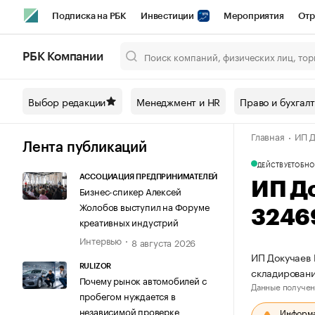
Подписка на РБК
Инвестиции
Мероприятия
Отр
Спорт
Школа управления РБК
РБК Образование
РБ
РБК Компании
Город
Стиль
Крипто
РБК Бизнес-среда
Дискусси
Выбор редакции
Менеджмент и HR
Право и бухгал
Спецпроекты СПб
Конференции СПб
Спецпроекты
Главная
ИП Д
Технологии и медиа
Финансы
Рынок наличной валют
Лента публикаций
ДЕЙСТВУЕТ
ОБНО
АССОЦИАЦИЯ ПРЕДПРИНИМАТЕЛЕЙ
ИП Д
Бизнес-спикер Алексей
Жолобов выступил на Форуме
3246
креативных индустрий
Интервью
8 августа 2026
ИП Докучаев 
RULIZOR
складирован
Почему рынок автомобилей с
Данные получен
пробегом нуждается в
независимой проверке
Информац