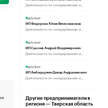
Деятельность по складированию и...
ДЕЙСТВУЕТ
ИП Федорова Юлия Вячеславовна
Деятельность по складированию и...
ДЕЙСТВУЕТ
ИП Сысоев Андрей Владимирович
Деятельность по складированию и...
ДЕЙСТВУЕТ
ИП Амбарцумян Давид Андраникович
Деятельность по складированию и...
ля
«От спорта тело стареет иначе». Как живет глава ко
Другие предприниматели в
создавшей GTA
регионе — Тверская область