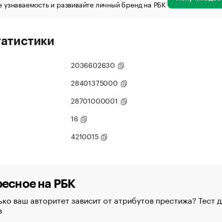
 узнаваемость и развивайте личный бренд на РБК
татистики
2036602630
28401375000
28701000001
16
4210015
есное на РБК
ко ваш авторитет зависит от атрибутов престижа? Тест д
в