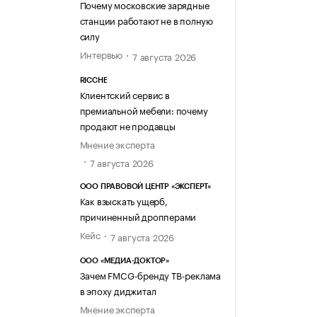
Почему московские зарядные
станции работают не в полную
силу
Интервью
7 августа 2026
RICCHE
Клиентский сервис в
премиальной мебели: почему
продают не продавцы
Мнение эксперта
7 августа 2026
ООО ПРАВОВОЙ ЦЕНТР «ЭКСПЕРТ»
Как взыскать ущерб,
причиненный дропперами
Кейс
7 августа 2026
ООО «МЕДИА-ДОКТОР»
Зачем FMCG-бренду ТВ-реклама
в эпоху диджитал
Мнение эксперта