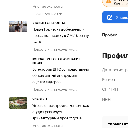
Компания
Мнение эксперта
8 августа 2026
Управ
«НОВЫЕ ГОРИЗОНТЫ»
Новые Горизонты обеспечили
пресс-поддержку в СМИ бренду
Профиль
БАСК
Новость
8 августа 2026
Профи
КОНСАЛТИНГОВАЯ КОМПАНИЯ
BITOBE
В Лектории BITOBE представили
Дата регистр
обновленный инструмент
Регион
оценки лидеров
ОГРНИП
Новость
8 августа 2026
ИНН
VPROEKTE
Управление строительством: как
студия реализует
архитектурный проект дома
Управляйт
Мнение эксперта