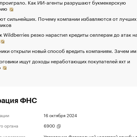
 проиграло. Как ИИ-агенты разрушают букмекерскую
рию
ют сильнейших. Почему компании избавляются от лучших
ников
к Wildberries резко нарастил кредиты селлерам до атак н
ики открыли новый способ вредить компаниям. Зачем им
оговики ищут доходы неработающих покупателей яхт и
р
рация ФНС
ации
16 октября 2024
го органа
6900
 налогового
Управление Федеральной налоговой службы 