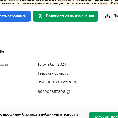
 не является пользователем и не имеет деловых отношений с сервисом РБК Ко
Подписаться на изменения
По
лять страницей
ль
ации
16 октября 2024
Тверская область
324690000052276
695005857306
е профилем бизнеса и публикуйте новости
Получить дос