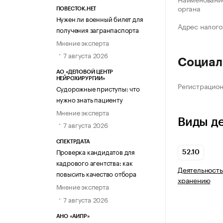
органа
ПОВЕСТОК.НЕТ
Нужен ли военный билет для
Адрес налого
получения загранпаспорта
Мнение эксперта
7 августа 2026
Социал
АО «ДЕЛОВОЙ ЦЕНТР
НЕЙРОХИРУРГИИ»
Регистрацио
Судорожные приступы: что
нужно знать пациенту
Мнение эксперта
Виды д
7 августа 2026
СПЕКТРДАТА
Проверка кандидатов для
52.10
кадрового агентства: как
Деятельность
повысить качество отбора
хранению
Мнение эксперта
7 августа 2026
АНО «АИПР»