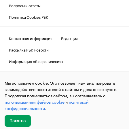
Вопросы и ответы
Политика Cookies РБК
Контактная информация
Редакция
Рассылка РБК Новости
Информация об ограничениях
Правовая информация
О соблюдении авторских прав
Мы используем cookie. Это позволяет нам анализировать
© АО «РОСБИЗНЕСКОНСАЛТИНГ»,
1995–2026.
Сообщения
и материалы информационного агентства «РБК»
взаимодействие посетителей с сайтом и делать его лучше.
(зарегистрировано Федеральной службой по надзору в сфере
Продолжая пользоваться сайтом, вы соглашаетесь с
связи, информационных технологий и массовых
использованием файлов cookie
и
политикой
коммуникаций (Роскомнадзор) 09.12.2015 за номером ИА
№ФС77-63848) сопровождаются пометкой «РБК». Отдельные
конфиденциальности
.
публикации могут содержать информацию,
не предназначенную для пользователей
до 18 лет.
companycardsfeedback@rbc.ru
Понятно
Добавить