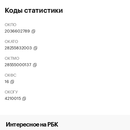
Коды статистики
ОКПО
2036602789
ОКАТО
28255832003
ОКТМО
28555000137
ОКФС
16
ОКОГУ
4210015
Интересное на РБК