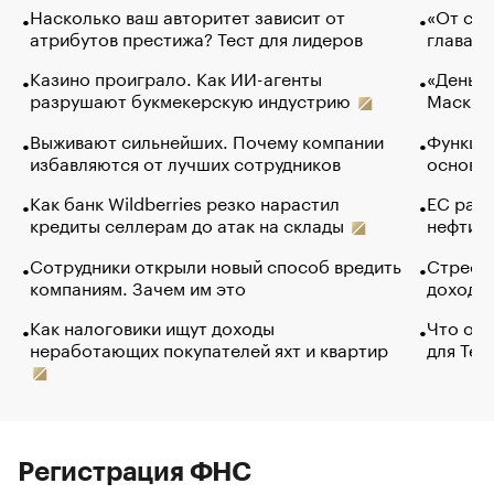
Насколько ваш авторитет зависит от
«От спо
атрибутов престижа? Тест для лидеров
глава к
Казино проиграло. Как ИИ-агенты
«Деньги
разрушают букмекерскую индустрию
Маск в 
Выживают сильнейших. Почему компании
Функции
избавляются от лучших сотрудников
основ э
Как банк Wildberries резко нарастил
ЕС раз
кредиты селлерам до атак на склады
нефти —
Сотрудники открыли новый способ вредить
Стресс 
компаниям. Зачем им это
доходов
Как налоговики ищут доходы
Что обв
неработающих покупателей яхт и квартир
для Tel
Регистрация ФНС