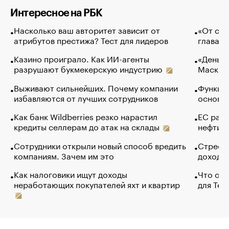
Интересное на РБК
Насколько ваш авторитет зависит от
«От спо
атрибутов престижа? Тест для лидеров
глава к
Казино проиграло. Как ИИ-агенты
«Деньги
разрушают букмекерскую индустрию
Маск в 
Выживают сильнейших. Почему компании
Функции
избавляются от лучших сотрудников
основ э
Как банк Wildberries резко нарастил
ЕС раз
кредиты селлерам до атак на склады
нефти —
Сотрудники открыли новый способ вредить
Стресс 
компаниям. Зачем им это
доходов
Как налоговики ищут доходы
Что обв
неработающих покупателей яхт и квартир
для Tel