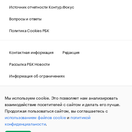
Источник отчетности Контур.Фокус
Вопросы и ответы
Политика Cookies РБК
Контактная информация
Редакция
Рассылка РБК Новости
Информация об ограничениях
Правовая информация
О соблюдении авторских прав
Мы используем cookie. Это позволяет нам анализировать
© АО «РОСБИЗНЕСКОНСАЛТИНГ»,
1995–2026.
Сообщения
и материалы информационного агентства «РБК»
взаимодействие посетителей с сайтом и делать его лучше.
(зарегистрировано Федеральной службой по надзору в сфере
Продолжая пользоваться сайтом, вы соглашаетесь с
связи, информационных технологий и массовых
использованием файлов cookie
и
политикой
коммуникаций (Роскомнадзор) 09.12.2015 за номером ИА
№ФС77-63848) сопровождаются пометкой «РБК». Отдельные
конфиденциальности
.
публикации могут содержать информацию,
не предназначенную для пользователей