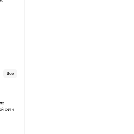
Все
 по
й сети