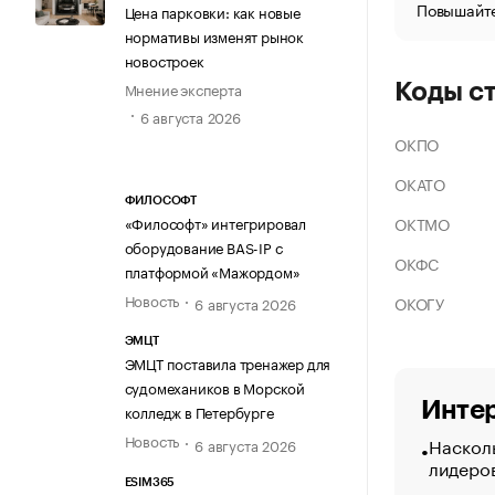
Повышайте
Цена парковки: как новые
нормативы изменят рынок
новостроек
Мнение эксперта
Коды с
6 августа 2026
ОКПО
ОКАТО
ФИЛОСОФТ
ОКТМО
«Философт» интегрировал
оборудование BAS-IP с
ОКФС
платформой «Мажордом»
Новость
ОКОГУ
6 августа 2026
ЭМЦТ
ЭМЦТ поставила тренажер для
судомехаников в Морской
Интер
колледж в Петербурге
Новость
Насколь
6 августа 2026
лидеро
ESIM365