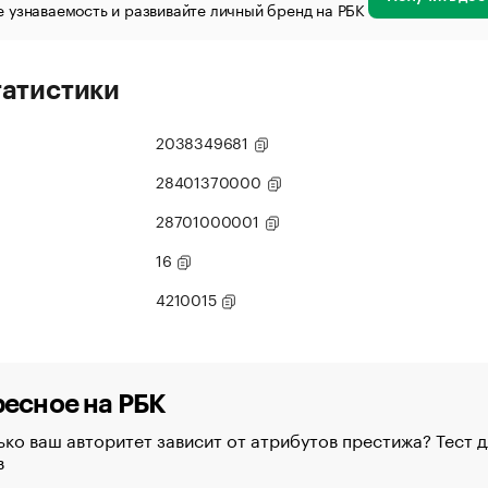
 узнаваемость и развивайте личный бренд на РБК
татистики
2038349681
28401370000
28701000001
16
4210015
есное на РБК
ко ваш авторитет зависит от атрибутов престижа? Тест д
в