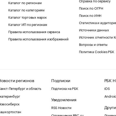
Справка по сервису
Каталог по регионам
Поиск по ОГРН
Каталог по категориям
Поиск по ИНН
Каталог торговых марок
Статистика и аудитори
Каталог ИП по регионам
Источники данных
Правила использования сервиса
Источник отчетности 
Правила использования изображений
Вопросы и ответы
Политика Cookies РБК
Новости регионов
Подписки
РБК Н
анкт-Петербург и область
Подписка на РБК
iOS
катеринбург
Androi
Уведомления
Новосибирск
Други
RSS Новости
Башкортостан
Оповещения RBC.ru
Домены