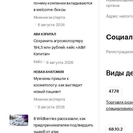
почему компании вкладываются
органа
в welcome-боксы
Адрес налого
Мнение эксперта
6 августа 2026
АВИ КЭПИТАЛ
Социал
Сохранить агроэкспортеру
194,5 млн рублей: кейс «АВИ
Регистрацио
Кэпитал»
Кейс
6 августа 2026
Виды д
НОВАЯ АНАТОМИЯ
Мужчины пришли к
косметологу: как выглядит
новый пациент
47.78
Мнение эксперта
Торговля роз
6 августа 2026
специализир
В Wildberries рассказали, как
предпринимателям подтвердить
68.10.2
ущерб от атак