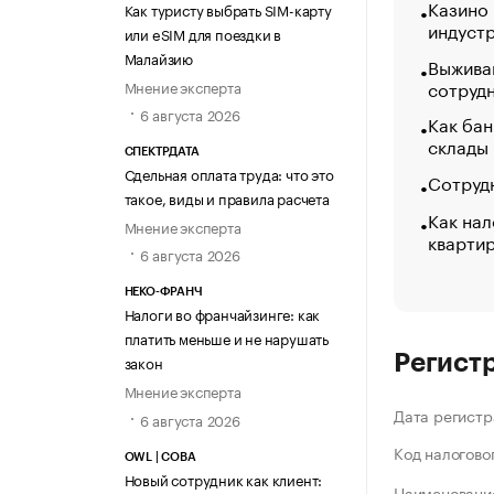
Казино
Как туристу выбрать SIM-карту
индуст
или eSIM для поездки в
Малайзию
Выжива
сотруд
Мнение эксперта
6 августа 2026
Как бан
склады
СПЕКТРДАТА
Сдельная оплата труда: что это
Сотрудн
такое, виды и правила расчета
Как нал
Мнение эксперта
кварти
6 августа 2026
НЕКО-ФРАНЧ
Налоги во франчайзинге: как
платить меньше и не нарушать
Регист
закон
Мнение эксперта
Дата регистр
6 августа 2026
Код налогово
OWL | СОВА
Новый сотрудник как клиент:
Наименование