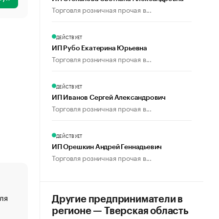
Торговля розничная прочая в...
ДЕЙСТВУЕТ
ИП Рубо Екатерина Юрьевна
Торговля розничная прочая в...
ДЕЙСТВУЕТ
ИП Иванов Сергей Александрович
Торговля розничная прочая в...
ДЕЙСТВУЕТ
ИП Орешкин Андрей Геннадьевич
Торговля розничная прочая в...
ля
«От спорта тело стареет иначе». Как живет глава ко
Другие предприниматели в
создавшей GTA
регионе — Тверская область