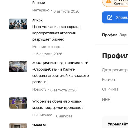
России
Компания
Интервью
6 августа 2026
Управ
АПКБК
Цена молчания: как скрытая
корпоративная агрессия
Профиль
Виды
разрушает бизнес
Мнение эксперта
6 августа 2026
Профи
АССОЦИАЦИЯ ПРЕДПРИНИМАТЕЛЕЙ
«Стройдебаты» в Калуге
Дата регистр
собрали строителей калужского
Регион
региона
ОГРНИП
Новость
6 августа 2026
ИНН
Wildberries объявил о новых
мерах поддержки продавцов
РБК Бизнес
6 августа
Управляйт
SMARENT