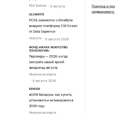
РБК Бизнес
Покупка и пр
6 августа
недвижимого
GLOWBYTE
РСХБ совместно с GlowByte
внедрил платформу CM Ocean
от Data Sapience
Новость
6 августа 2026
ФОНД «НАУКА. ИСКУССТВО.
ТЕХНОЛОГИИ»
Персеиды — 2026: когда
смотреть самый яркий
звездопад августа
Мнение эксперта
6 августа 2026
EXNODE
еСИМ Беларусь: как купить,
установить и активировать в
2026 году
Мнение эксперта