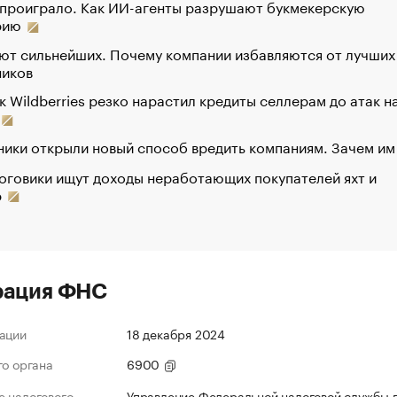
 проиграло. Как ИИ-агенты разрушают букмекерскую
рию
ют сильнейших. Почему компании избавляются от лучших
ников
к Wildberries резко нарастил кредиты селлерам до атак н
ики открыли новый способ вредить компаниям. Зачем им
оговики ищут доходы неработающих покупателей яхт и
р
рация ФНС
ации
18 декабря 2024
го органа
6900
 налогового
Управление Федеральной налоговой службы 