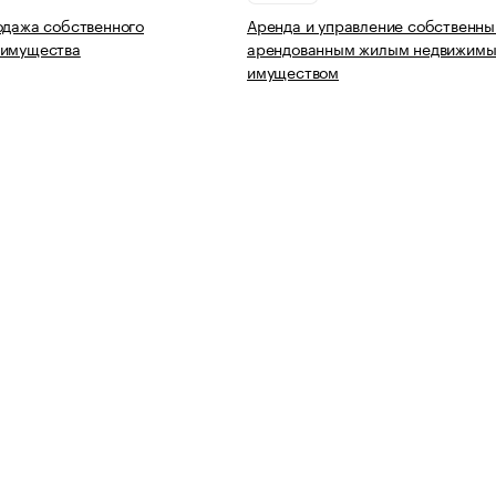
одажа собственного
Аренда и управление собственны
 имущества
арендованным жилым недвижим
имуществом