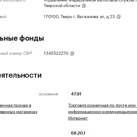
Тверской области
вой
170100, Тверь г, Вагжанова ул, д 23
ьные фонды
нный номер СФР
1343522270
еятельности
47.91
ОСНОВНОЙ
ничная прочая в
Торговля розничная по почте или
ованных магазинах
информационно-коммуникационно
Интернет
68.20.1