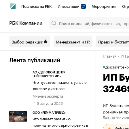
Подписка на РБК
Инвестиции
Мероприятия
Отр
Спорт
Школа управления РБК
РБК Образование
РБ
РБК Компании
Город
Стиль
Крипто
РБК Бизнес-среда
Дискусси
Выбор редакции
Менеджмент и HR
Право и бухгал
Спецпроекты СПб
Конференции СПб
Спецпроекты
Главная
ИП Б
Технологии и медиа
Финансы
Рынок наличной валют
Лента публикаций
ДЕЙСТВУЕТ
ОБНО
АО «ДЕЛОВОЙ ЦЕНТР
ИП Б
НЕЙРОХИРУРГИИ»
Что чувствует пациент, узнав о
3246
тяжелом диагнозе
Мнение эксперта
6 августа 2026
ИП Буленышев
розничная п
ООО «РЕММА ТРЕЙД»
Данные получен
Что мешает развитию
премиального сырного рынка в
Информац