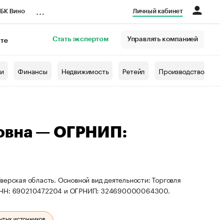
...
БК Вино
Личный кабинет
Стать экспертом
Управлять компанией
кте
азета
жи
Финансы
Недвижимость
Ретейл
Производство
овна — ОГРНИП:
верская область. Основной вид деятельности: Торговля
ы ИНН: 690210472204 и ОГРНИП: 324690000064300.
ытых источников.