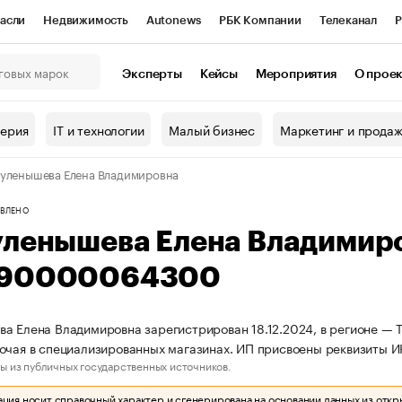
асли
Недвижимость
Autonews
РБК Компании
Телеканал
Р
К Курсы
РБК Life
Тренды
Визионеры
Национальные проекты
Эксперты
Кейсы
Мероприятия
О прое
онный клуб
Исследования
Кредитные рейтинги
Франшизы
Г
терия
IT и технологии
Малый бизнес
Маркетинг и прода
Проверка контрагентов
Политика
Экономика
Бизнес
уленышева Елена Владимировна
ы
ВЛЕНО
уленышева Елена Владимир
90000064300
а Елена Владимировна зарегистрирован 18.12.2024, в регионе — Т
рочая в специализированных магазинах. ИП присвоены реквизит
ы из публичных государственных источников.
ия носит справочный характер и сгенерирована на основании данных из откр