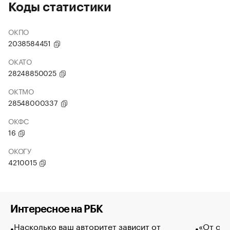
Коды статистики
ОКПО
2038584451
ОКАТО
28248850025
ОКТМО
28548000337
ОКФС
16
ОКОГУ
4210015
Интересное на РБК
Насколько ваш авторитет зависит от
«От спо