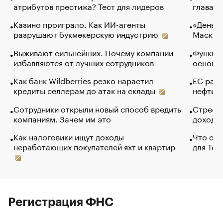
атрибутов престижа? Тест для лидеров
глава к
Казино проиграло. Как ИИ-агенты
«Деньги
разрушают букмекерскую индустрию
Маск в 
Выживают сильнейших. Почему компании
Функции
избавляются от лучших сотрудников
основ э
Как банк Wildberries резко нарастил
ЕС раз
кредиты селлерам до атак на склады
нефти —
Сотрудники открыли новый способ вредить
Стресс 
компаниям. Зачем им это
доходов
Как налоговики ищут доходы
Что обв
неработающих покупателей яхт и квартир
для Tel
Регистрация ФНС