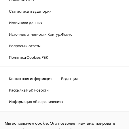
Статистика и аудитория
Источники данных
Источник отчетности Контур.Фокус
Вопросы и ответы
Политика Cookies РБК
Контактная информация
Редакция
Рассылка РБК Новости
Информация об ограничениях
Правовая информация
О соблюдении авторских прав
Мы используем cookie. Это позволяет нам анализировать
© АО «РОСБИЗНЕСКОНСАЛТИНГ»,
1995–2026.
Сообщения
и материалы информационного агентства «РБК»