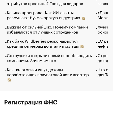
атрибутов престижа? Тест для лидеров
глава к
Казино проиграло. Как ИИ-агенты
«Деньги
разрушают букмекерскую индустрию
Маск в 
Выживают сильнейших. Почему компании
Функции
избавляются от лучших сотрудников
основ э
Как банк Wildberries резко нарастил
ЕС раз
кредиты селлерам до атак на склады
нефти —
Сотрудники открыли новый способ вредить
Стресс 
компаниям. Зачем им это
доходов
Как налоговики ищут доходы
Что обв
неработающих покупателей яхт и квартир
для Tel
Регистрация ФНС