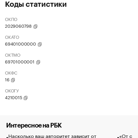
Коды статистики
ОКПО
2029060798
ОКАТО
69401000000
ОКТМО
69701000001
ОКФС
16
ОКОГУ
4210015
Интересное на РБК
Насколько ваш авторитет зависит от
«От спо