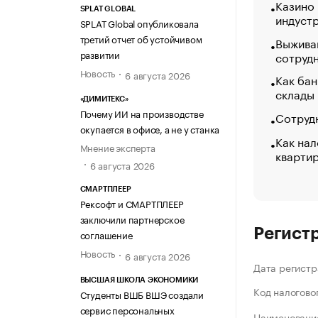
Казино
SPLAT GLOBAL
индуст
SPLAT Global опубликовала
третий отчет об устойчивом
Выжива
развитии
сотруд
Новость
6 августа 2026
Как бан
склады
«ДИМИТЕКС»
Почему ИИ на производстве
Сотрудн
окупается в офисе, а не у станка
Как нал
Мнение эксперта
кварти
6 августа 2026
СМАРТПЛЕЕР
Рексофт и СМАРТПЛЕЕР
заключили партнерское
Регист
соглашение
Новость
6 августа 2026
Дата регистр
ВЫСШАЯ ШКОЛА ЭКОНОМИКИ
Код налогово
Студенты ВШБ ВШЭ создали
сервис персональных
Наименование