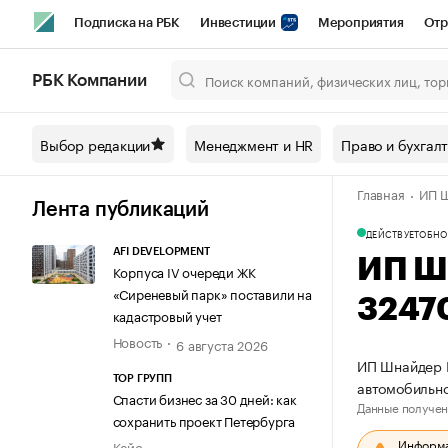
Подписка на РБК
Инвестиции
Мероприятия
Отр
Спорт
Школа управления РБК
РБК Образование
РБ
РБК Компании
Город
Стиль
Крипто
РБК Бизнес-среда
Дискусси
Выбор редакции
Менеджмент и HR
Право и бухгал
Спецпроекты СПб
Конференции СПб
Спецпроекты
Главная
ИП Ш
Технологии и медиа
Финансы
Рынок наличной валют
Лента публикаций
ДЕЙСТВУЕТ
ОБНО
AFI DEVELOPMENT
ИП Ш
Корпуса IV очереди ЖК
«Сиреневый парк» поставили на
3247
кадастровый учет
Новость
6 августа 2026
ИП Шнайдер Е
ТОР ГРУПП
автомобильно
Спасти бизнес за 30 дней: как
Данные получен
сохранить проект Петербурга
Информац
Кейс