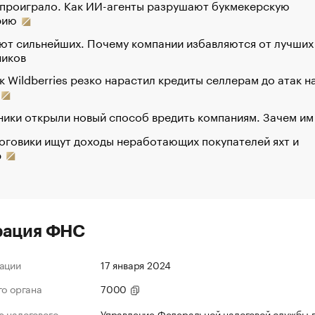
 проиграло. Как ИИ-агенты разрушают букмекерскую
рию
ют сильнейших. Почему компании избавляются от лучших
ников
к Wildberries резко нарастил кредиты селлерам до атак н
ики открыли новый способ вредить компаниям. Зачем им
оговики ищут доходы неработающих покупателей яхт и
р
рация ФНС
ации
17 января 2024
го органа
7000
 налогового
Управление Федеральной налоговой службы 