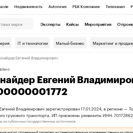
асли
Недвижимость
Autonews
РБК Компании
Телеканал
Р
К Курсы
РБК Life
Тренды
Визионеры
Национальные проекты
Эксперты
Кейсы
Мероприятия
О прое
онный клуб
Исследования
Кредитные рейтинги
Франшизы
Г
терия
IT и технологии
Малый бизнес
Маркетинг и прода
Проверка контрагентов
Политика
Экономика
Бизнес
найдер Евгений Владимирович
ы
ВЛЕНО
найдер Евгений Владимиро
00000001772
вгений Владимирович зарегистрирован 17.01.2024, в регионе — То
го грузового транспорта. ИП присвоены реквизиты ИНН: 701728
ы из публичных государственных источников.
ия носит справочный характер и сгенерирована на основании данных из откр