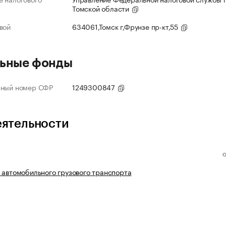
Томской области
вой
634061,Томск г,Фрунзе пр-кт,55
ьные фонды
нный номер СФР
1249300847
еятельности
 автомобильного грузового транспорта