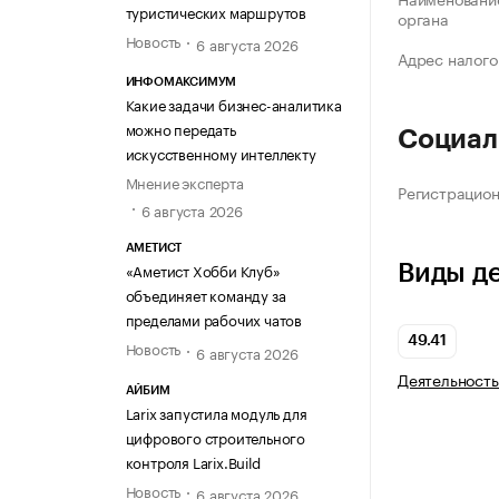
туристических маршрутов
органа
Новость
6 августа 2026
Адрес налого
ИНФОМАКСИМУМ
Какие задачи бизнес-аналитика
можно передать
Социал
искусственному интеллекту
Мнение эксперта
Регистрацио
6 августа 2026
АМЕТИСТ
«Аметист Хобби Клуб»
Виды д
объединяет команду за
пределами рабочих чатов
49.41
Новость
6 августа 2026
Деятельность
АЙБИМ
Larix запустила модуль для
цифрового строительного
контроля Larix.Build
Новость
6 августа 2026