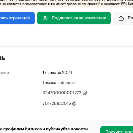
 не является пользователем и не имеет деловых отношений с сервисом РБК Ко
Подписаться на изменения
По
лять страницей
ль
ации
17 января 2024
Томская область
324700000001772
701728622015
е профилем бизнеса и публикуйте новости
Получить дос