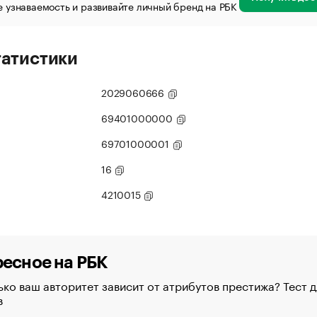
 узнаваемость и развивайте личный бренд на РБК
татистики
2029060666
69401000000
69701000001
16
4210015
есное на РБК
ко ваш авторитет зависит от атрибутов престижа? Тест д
в