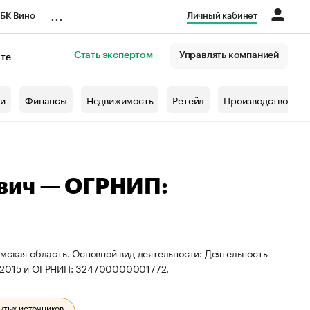
...
БК Вино
Личный кабинет
Стать экспертом
Управлять компанией
кте
азета
жи
Финансы
Недвижимость
Ретейл
Производство
вич — ОГРНИП:
мская область. Основной вид деятельности: Деятельность
622015 и ОГРНИП: 324700000001772.
ытых источников.