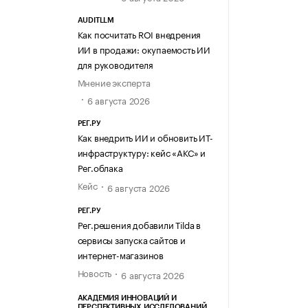
AUDITLLM
Как посчитать ROI внедрения
ИИ в продажи: окупаемость ИИ
для руководителя
Мнение эксперта
6 августа 2026
РЕГ.РУ
Как внедрить ИИ и обновить ИТ-
инфраструктуру: кейс «АКС» и
Рег.облака
Кейс
6 августа 2026
РЕГ.РУ
Рег.решения добавили Tilda в
сервисы запуска сайтов и
интернет-магазинов
Новость
6 августа 2026
АКАДЕМИЯ ИННОВАЦИЙ И
ПЕРСПЕКТИВНЫХ ИССЛЕДОВАНИЙ