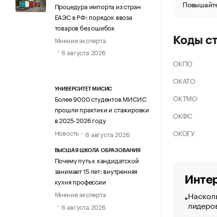
Повышайте
Процедура импорта из стран
ЕАЭС в РФ: порядок ввоза
товаров без ошибок
Коды с
Мнение эксперта
6 августа 2026
ОКПО
ОКАТО
УНИВЕРСИТЕТ МИСИС
ОКТМО
Более 9000 студентов МИСИС
прошли практики и стажировки
ОКФС
в 2025-2026 году
ОКОГУ
Новость
6 августа 2026
ВЫСШАЯ ШКОЛА ОБРАЗОВАНИЯ
Почему путь к кандидатской
занимает 15 лет: внутренняя
Интер
кухня профессии
Насколь
Мнение эксперта
лидеро
6 августа 2026