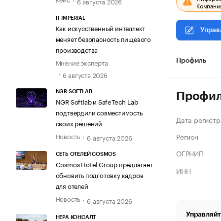
6 августа 2026
Компания
IT IMPERIAL
Как искусственный интеллект
Управ
меняет безопасность пищевого
производства
Мнение эксперта
Профиль
6 августа 2026
NGR SOFTLAB
Профи
NGR Softlab и SafeTech Lab
подтвердили совместимость
Дата регистр
своих решений
Регион
Новость
6 августа 2026
ОГРНИП
СЕТЬ ОТЕЛЕЙ COSMOS
Cosmos Hotel Group предлагает
ИНН
обновить подготовку кадров
для отелей
Новость
6 августа 2026
Управляйт
НЕРА КОНСАЛТ