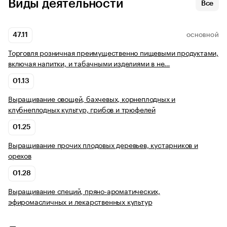
Виды деятельности
Все
47.11
ОСНОВНОЙ
Торговля розничная преимущественно пищевыми продуктами,
включая напитки, и табачными изделиями в не…
01.13
Выращивание овощей, бахчевых, корнеплодных и
клубнеплодных культур, грибов и трюфелей
01.25
Выращивание прочих плодовых деревьев, кустарников и
орехов
01.28
Выращивание специй, пряно-ароматических,
эфиромасличных и лекарственных культур