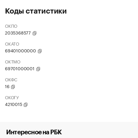
Коды статистики
ОКПО
2035368577
ОКАТО
69401000000
ОКТМО
69701000001
ОКФС
16
ОКОГУ
4210015
Интересное на РБК