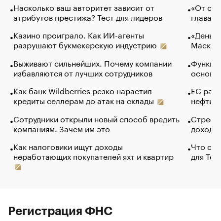
Насколько ваш авторитет зависит от
«От спо
атрибутов престижа? Тест для лидеров
глава к
Казино проиграло. Как ИИ-агенты
«Деньги
разрушают букмекерскую индустрию
Маск в 
Выживают сильнейших. Почему компании
Функции
избавляются от лучших сотрудников
основ э
Как банк Wildberries резко нарастил
ЕС раз
кредиты селлерам до атак на склады
нефти —
Сотрудники открыли новый способ вредить
Стресс 
компаниям. Зачем им это
доходов
Как налоговики ищут доходы
Что обв
неработающих покупателей яхт и квартир
для Tel
Регистрация ФНС