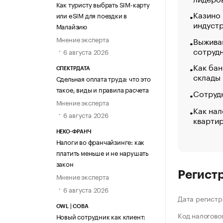
Как туристу выбрать SIM-карту
Казино
или eSIM для поездки в
индуст
Малайзию
Мнение эксперта
Выжива
сотруд
6 августа 2026
Как бан
СПЕКТРДАТА
склады
Сдельная оплата труда: что это
такое, виды и правила расчета
Сотрудн
Мнение эксперта
Как нал
6 августа 2026
кварти
НЕКО-ФРАНЧ
Налоги во франчайзинге: как
платить меньше и не нарушать
закон
Регист
Мнение эксперта
6 августа 2026
Дата регистр
OWL | СОВА
Код налогово
Новый сотрудник как клиент: