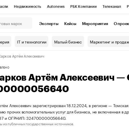
асли
Недвижимость
Autonews
РБК Компании
Телеканал
Р
К Курсы
РБК Life
Тренды
Визионеры
Национальные проекты
Эксперты
Кейсы
Мероприятия
О прое
онный клуб
Исследования
Кредитные рейтинги
Франшизы
Г
терия
IT и технологии
Малый бизнес
Маркетинг и прода
Проверка контрагентов
Политика
Экономика
Бизнес
арков Артём Алексеевич
ы
ВЛЕНО
арков Артём Алексеевич —
00000056640
тём Алексеевич зарегистрирован 18.12.2024, в регионе — Томская 
ию прочих вспомогательных услуг для бизнеса, не включенная в д
7 и ОГРНИП: 324700000056640.
ы из публичных государственных источников.