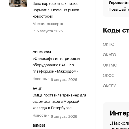
Цена парковки: как новые
Управляйт
Повышайте
нормативы изменят рынок
новостроек
Мнение эксперта
Коды с
6 августа 2026
ОКПО
ФИЛОСОФТ
ОКАТО
«Философт» интегрировал
ОКТМО
оборудование BAS-IP с
платформой «Мажордом»
ОКФС
Новость
6 августа 2026
ОКОГУ
ЭМЦТ
ЭМЦТ поставила тренажер для
судомехаников в Морской
колледж в Петербурге
Интер
Новость
6 августа 2026
Насколь
ESIM365
лидеро