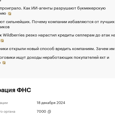
 проиграло. Как ИИ-агенты разрушают букмекерскую
рию
ют сильнейших. Почему компании избавляются от лучших
ников
к Wildberries резко нарастил кредиты селлерам до атак н
ики открыли новый способ вредить компаниям. Зачем им
оговики ищут доходы неработающих покупателей яхт и
р
рация ФНС
ации
18 декабря 2024
го органа
7000