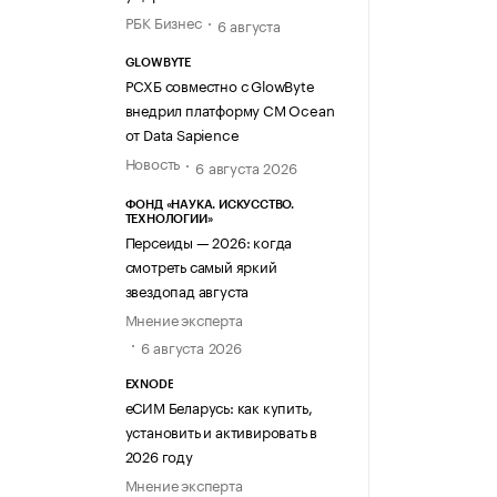
РБК Бизнес
6 августа
GLOWBYTE
РСХБ совместно с GlowByte
внедрил платформу CM Ocean
от Data Sapience
Новость
6 августа 2026
ФОНД «НАУКА. ИСКУССТВО.
ТЕХНОЛОГИИ»
Персеиды — 2026: когда
смотреть самый яркий
звездопад августа
Мнение эксперта
6 августа 2026
EXNODE
еСИМ Беларусь: как купить,
установить и активировать в
2026 году
Мнение эксперта