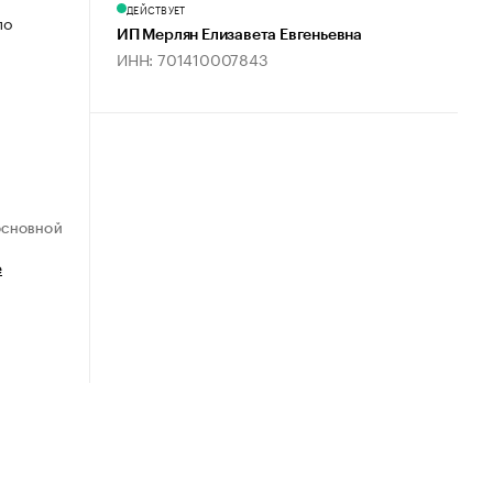
ДЕЙСТВУЕТ
по
ИП Мерлян Елизавета Евгеньевна
ИНН: 701410007843
ОСНОВНОЙ
е