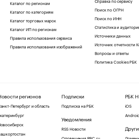
Справка по сервису
Каталог по регионам
Поиск по ОГРН
Каталог по категориям
Поиск по ИНН
Каталог торговых марок
Статистика и аудитори
Каталог ИП по регионам
Источники данных
Правила использования сервиса
Источник отчетности 
Правила использования изображений
Вопросы и ответы
Политика Cookies РБК
Новости регионов
Подписки
РБК Н
анкт-Петербург и область
Подписка на РБК
iOS
катеринбург
Androi
Уведомления
Новосибирск
Други
RSS Новости
Башкортостан
Оповещения RBC.ru
Домены