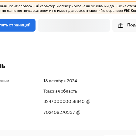
ия носит справочный характер и сгенерирована на основании данных из откр
 не является пользователем и не имеет деловых отношений с сервисом РБК Ко
Под
лять страницей
ль
ации
18 декабря 2024
Томская область
324700000056640
702409270337