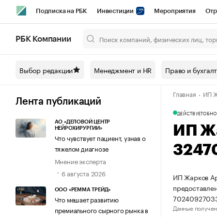
Подписка на РБК
Инвестиции
Мероприятия
Отр
Спорт
Школа управления РБК
РБК Образование
РБ
РБК Компании
Город
Стиль
Крипто
РБК Бизнес-среда
Дискусси
Выбор редакции
Менеджмент и HR
Право и бухгал
Спецпроекты СПб
Конференции СПб
Спецпроекты
Главная
ИП Ж
Технологии и медиа
Финансы
Рынок наличной валют
Лента публикаций
ДЕЙСТВУЕТ
ОБНО
АО «ДЕЛОВОЙ ЦЕНТР
ИП Ж
НЕЙРОХИРУРГИИ»
Что чувствует пациент, узнав о
3247
тяжелом диагнозе
Мнение эксперта
6 августа 2026
ИП Жарков Ар
предоставлен
ООО «РЕММА ТРЕЙД»
70240927033
Что мешает развитию
Данные получен
премиального сырного рынка в