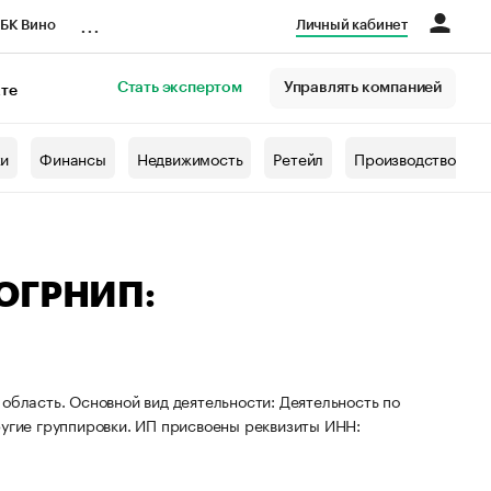
...
БК Вино
Личный кабинет
Стать экспертом
Управлять компанией
кте
азета
жи
Финансы
Недвижимость
Ретейл
Производство
 ОГРНИП:
область. Основной вид деятельности: Деятельность по
ругие группировки. ИП присвоены реквизиты ИНН: