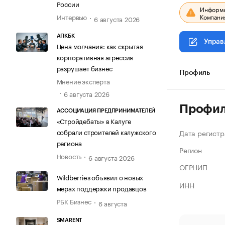
России
Информац
Компания
Интервью
6 августа 2026
АПКБК
Управ
Цена молчания: как скрытая
корпоративная агрессия
разрушает бизнес
Профиль
Мнение эксперта
6 августа 2026
Профи
АССОЦИАЦИЯ ПРЕДПРИНИМАТЕЛЕЙ
«Стройдебаты» в Калуге
собрали строителей калужского
Дата регистр
региона
Регион
Новость
6 августа 2026
ОГРНИП
Wildberries объявил о новых
ИНН
мерах поддержки продавцов
РБК Бизнес
6 августа
SMARENT