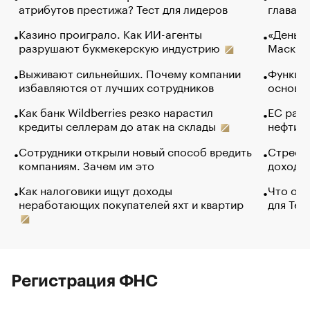
атрибутов престижа? Тест для лидеров
глава к
Казино проиграло. Как ИИ-агенты
«Деньги
разрушают букмекерскую индустрию
Маск в 
Выживают сильнейших. Почему компании
Функции
избавляются от лучших сотрудников
основ э
Как банк Wildberries резко нарастил
ЕС раз
кредиты селлерам до атак на склады
нефти —
Сотрудники открыли новый способ вредить
Стресс 
компаниям. Зачем им это
доходов
Как налоговики ищут доходы
Что обв
неработающих покупателей яхт и квартир
для Tel
Регистрация ФНС