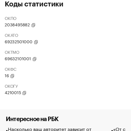
Коды статистики
ОКПО
2038495882
ОКАТО
69232501000
ОКТМО
69632101001
ОКФС
16
ОКОГУ
4210015
Интересное на РБК
Насколько ваш авторитет зависит от
«От спо