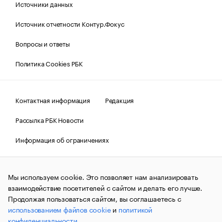
Источники данных
Источник отчетности Контур.Фокус
Вопросы и ответы
Политика Cookies РБК
Контактная информация
Редакция
Рассылка РБК Новости
Информация об ограничениях
Правовая информация
О соблюдении авторских прав
Мы используем cookie. Это позволяет нам анализировать
© АО «РОСБИЗНЕСКОНСАЛТИНГ»,
1995–2026.
Сообщения
и материалы информационного агентства «РБК»
взаимодействие посетителей с сайтом и делать его лучше.
(зарегистрировано Федеральной службой по надзору в сфере
Продолжая пользоваться сайтом, вы соглашаетесь с
связи, информационных технологий и массовых
использованием файлов cookie
и
политикой
коммуникаций (Роскомнадзор) 09.12.2015 за номером ИА
№ФС77-63848) сопровождаются пометкой «РБК». Отдельные
конфиденциальности
.