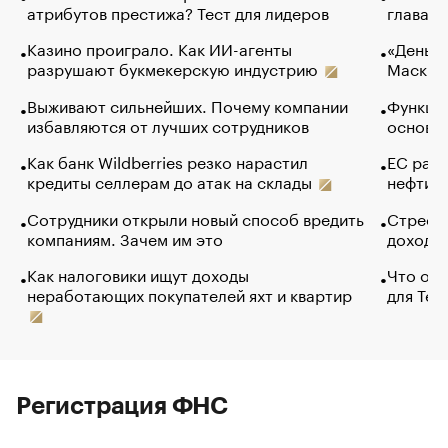
атрибутов престижа? Тест для лидеров
глава к
Казино проиграло. Как ИИ-агенты
«Деньги
разрушают букмекерскую индустрию
Маск в 
Выживают сильнейших. Почему компании
Функции
избавляются от лучших сотрудников
основ э
Как банк Wildberries резко нарастил
ЕС раз
кредиты селлерам до атак на склады
нефти —
Сотрудники открыли новый способ вредить
Стресс 
компаниям. Зачем им это
доходов
Как налоговики ищут доходы
Что обв
неработающих покупателей яхт и квартир
для Tel
Регистрация ФНС