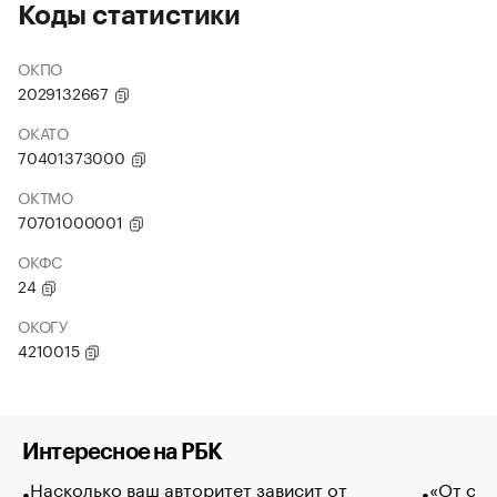
Коды статистики
ОКПО
2029132667
ОКАТО
70401373000
ОКТМО
70701000001
ОКФС
24
ОКОГУ
4210015
Интересное на РБК
Насколько ваш авторитет зависит от
«От спо